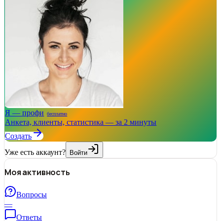
Я — профи
бесплатно
Анкета, клиенты, статистика — за 2 минуты
Создать
Уже есть аккаунт?
Войти
Моя активность
Вопросы
—
Ответы