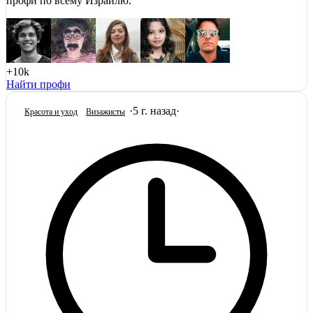
профи по всему Израилю.
+10k
Найти профи
·
5 г. назад
·
Красота и уход
Визажисты