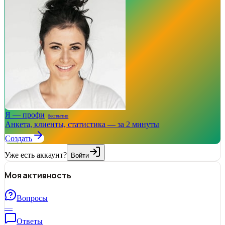
Я — профи
бесплатно
Анкета, клиенты, статистика — за 2 минуты
Создать
Уже есть аккаунт?
Войти
Моя активность
Вопросы
—
Ответы