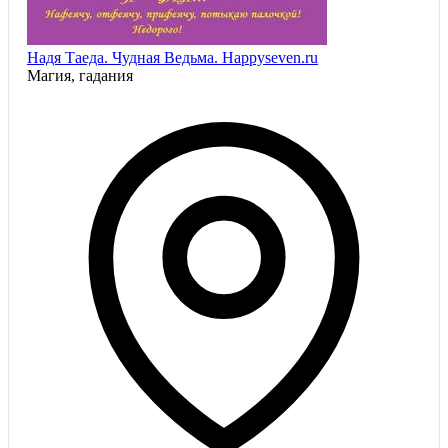
Надя Таеда. Чудная Ведьма. Happyseven.ru
Магия, гадания