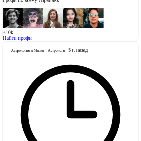
профи по всему Израилю.
+10k
Найти профи
·
5 г. назад
·
Астрология и Магия
Астрологи