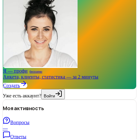
Я — профи
бесплатно
Анкета, клиенты, статистика — за 2 минуты
Создать
Уже есть аккаунт?
Войти
Моя активность
Вопросы
—
Ответы