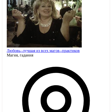
Любовь--лучшая из всех магов--практиков
Магия, гадания