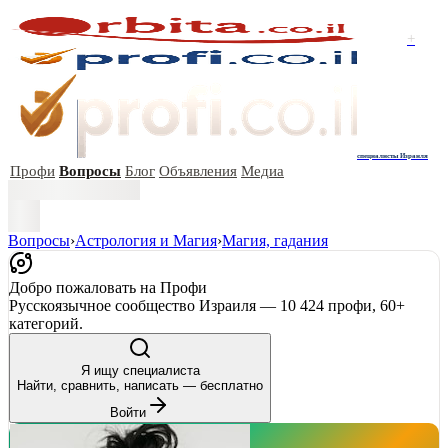
+
специалисты Израиля
Профи
Вопросы
Блог
Объявления
Медиа
Вопросы
›
Астрология и Магия
›
Магия, гадания
Добро пожаловать на Профи
Русскоязычное сообщество Израиля — 10 424 профи, 60+
категорий.
Я ищу специалиста
Найти, сравнить, написать — бесплатно
Войти