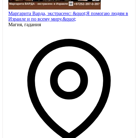
Маргарита Варда, экстрасенс: &quot;Я помогаю людям в
Израиле и по всему миру.&quot;
Магия, гадания