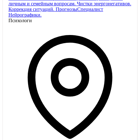
личным и семейным вопросам. Чистки энергонегативов.
Коррекция ситуаций. ПрогнозыСпециалист
Нейрографики.
Психологи