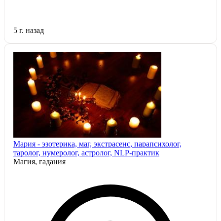
5 г. назад
Мария - эзотерика, маг, экстрасенс, парапсихолог,
таролог, нумеролог, астролог, NLP-практик
Магия, гадания