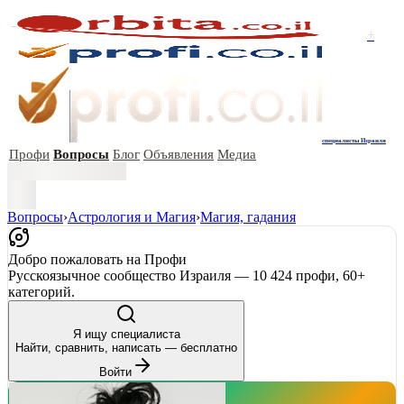
+
специалисты Израиля
Профи
Вопросы
Блог
Объявления
Медиа
Вопросы
›
Астрология и Магия
›
Магия, гадания
Добро пожаловать на Профи
Русскоязычное сообщество Израиля — 10 424 профи, 60+
категорий.
Я ищу специалиста
Найти, сравнить, написать — бесплатно
Войти