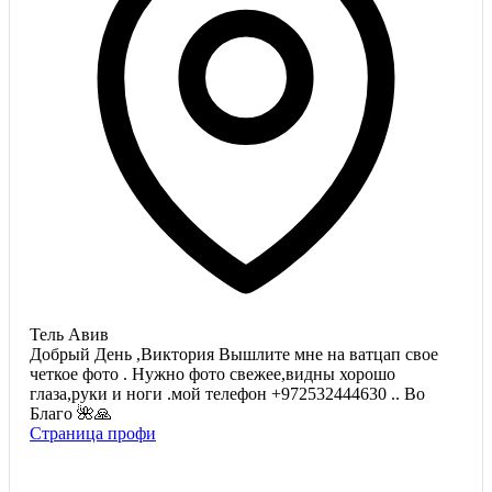
Тель Авив
Добрый День ,Виктория Вышлите мне на ватцап свое
четкое фото . Нужно фото свежее,видны хорошо
глаза,руки и ноги .мой телефон +972532444630 .. Во
Благо 🌺🙏
Страница профи