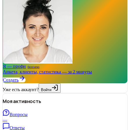
Я — профи
бесплатно
Анкета, клиенты, статистика — за 2 минуты
Создать
Уже есть аккаунт?
Войти
Моя активность
Вопросы
—
Ответы