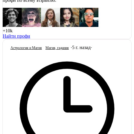
профи по всему Израилю.
+10k
Найти профи
·
5 г. назад
·
Астрология и Магия
Магия, гадания