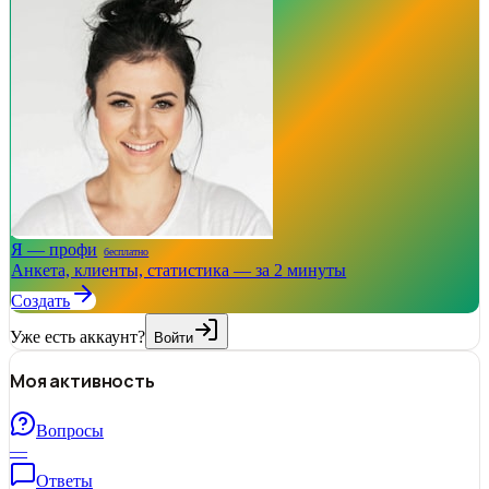
Я — профи
бесплатно
Анкета, клиенты, статистика — за 2 минуты
Создать
Уже есть аккаунт?
Войти
Моя активность
Вопросы
—
Ответы