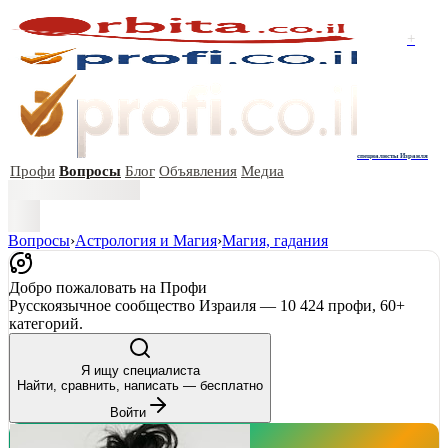
+
специалисты Израиля
Профи
Вопросы
Блог
Объявления
Медиа
Вопросы
›
Астрология и Магия
›
Магия, гадания
Добро пожаловать на Профи
Русскоязычное сообщество Израиля — 10 424 профи, 60+
категорий.
Я ищу специалиста
Найти, сравнить, написать — бесплатно
Войти