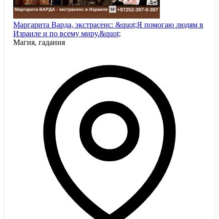
Маргарита Варда, экстрасенс: &quot;Я помогаю людям в
Израиле и по всему миру.&quot;
Магия, гадания