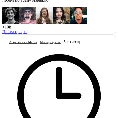
профи по всему Израилю.
+10k
Найти профи
·
5 г. назад
·
Астрология и Магия
Магия, гадания