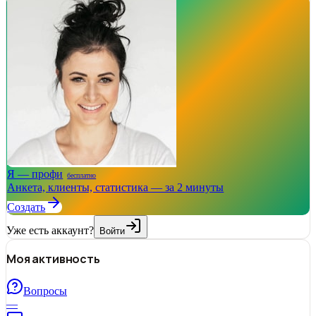
Я — профи
бесплатно
Анкета, клиенты, статистика — за 2 минуты
Создать
Уже есть аккаунт?
Войти
Моя активность
Вопросы
—