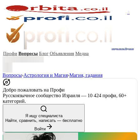
+
специалисты Израиля
Профи
Вопросы
Блог
Объявления
Медиа
Вопросы
›
Астрология и Магия
›
Магия, гадания
Добро пожаловать на Профи
Русскоязычное сообщество Израиля — 10 424 профи, 60+
категорий.
Я ищу специалиста
Найти, сравнить, написать — бесплатно
Войти