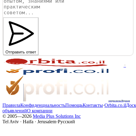
Отправить ответ
+
специалисты Израиля
Правила
Конфиденциальность
Помощь
Контакты
·
Orbita.co.il
Доск
объявлений
О компании
© 2005—
2026
Media Plus Solutions Inc
Tel Aviv · Haifa · Jerusalem
·
Русский