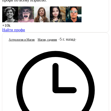
профи по всему Израилю.
+10k
Найти профи
·
5 г. назад
·
Астрология и Магия
Магия, гадания