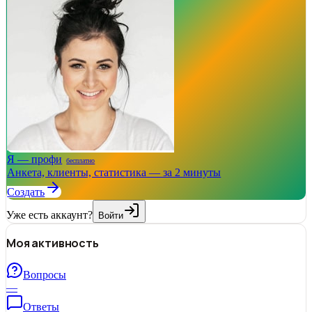
Я — профи
бесплатно
Анкета, клиенты, статистика — за 2 минуты
Создать
Уже есть аккаунт?
Войти
Моя активность
Вопросы
—
Ответы