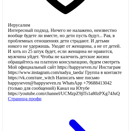
Иерусалим
Интересный подход. Ничего не налажено, неизвестно
вообще будете ли вместе, но дети пусть будут... Рая, в
проблемных отношениях дети страдают. И детьми
никого не удержишь. Уходят от женщины, а не от детей.
И хоть из 25 штук будет, если женщина не нравится,
мужчина уйдет. Чтобы не калечить детские жизни
обращайтесь на платную консультацию, будем смотреть
Мой официальный сайт https://happyseven.ru/ Инстаграм
https://www.instagram.com/nadya_taeda/ Группа в контакте
https://vk.com/rare_witch Написать мне письмо
happyseven@happyseven.ru WhatsApp +79688413042
(только для сообщений) Канал на Ютубе
https://youtube.com/channel/UCMzpZ9jlTs1a80zPXg74JuQ
Страница профи