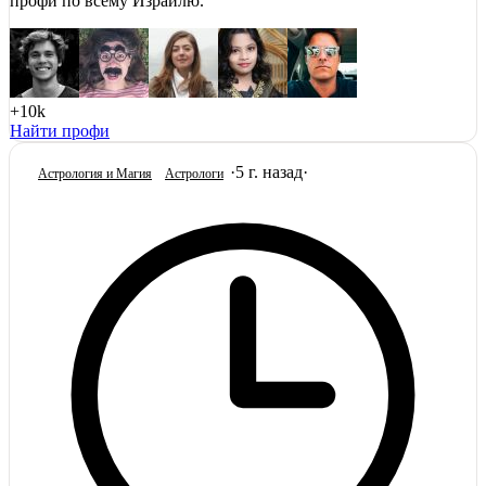
профи по всему Израилю.
+10k
Найти профи
·
5 г. назад
·
Астрология и Магия
Астрологи