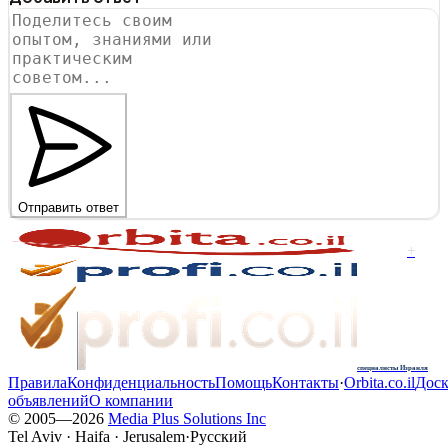
Отправить ответ
+
специалисты Израиля
Правила
Конфиденциальность
Помощь
Контакты
·
Orbita.co.il
Доск
объявлений
О компании
© 2005—
2026
Media Plus Solutions Inc
Tel Aviv · Haifa · Jerusalem
·
Русский