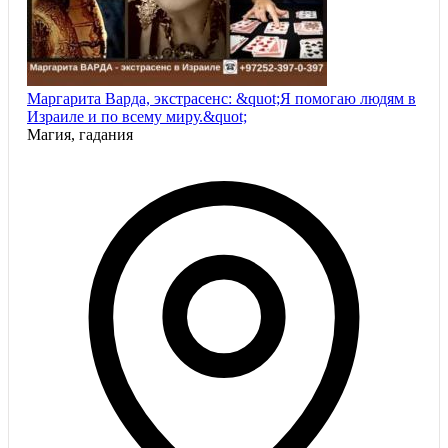
Маргарита Варда, экстрасенс: &quot;Я помогаю людям в
Израиле и по всему миру.&quot;
Магия, гадания