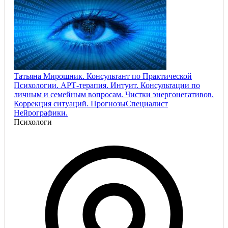
Татьяна Мирошник. Консультант по Практической
Психологии. АРТ-терапия. Интуит. Консультации по
личным и семейным вопросам. Чистки энергонегативов.
Коррекция ситуаций. ПрогнозыСпециалист
Нейрографики.
Психологи