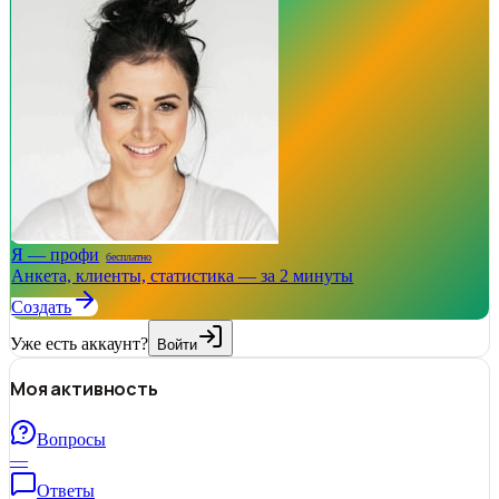
Я — профи
бесплатно
Анкета, клиенты, статистика — за 2 минуты
Создать
Уже есть аккаунт?
Войти
Моя активность
Вопросы
—
Ответы