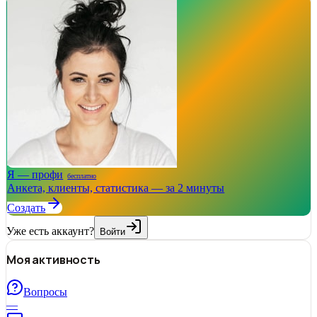
Я — профи
бесплатно
Анкета, клиенты, статистика — за 2 минуты
Создать
Уже есть аккаунт?
Войти
Моя активность
Вопросы
—