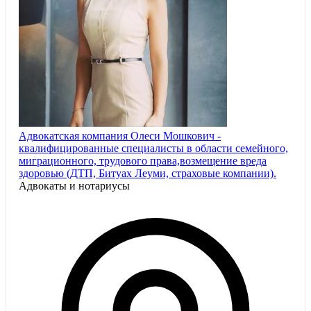
Адвокатская компания Олеси Мошкович -
квалифицированные специалисты в области семейного,
миграционного, трудового права,возмещение вреда
здоровью (ДТП, Битуах Леуми, страховые компании).
Адвокаты и нoтариусы