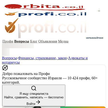
+
специалисты Израиля
Профи
Вопросы
Блог
Объявления
Медиа
Вопросы
›
Финансы, страхование, закон
›
Адвокаты и
нoтариусы
Добро пожаловать на Профи
Русскоязычное сообщество Израиля — 10 424 профи, 60+
категорий.
Я ищу специалиста
Найти, сравнить, написать — бесплатно
Войти