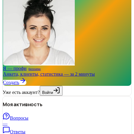
Я — профи
бесплатно
Анкета, клиенты, статистика — за 2 минуты
Создать
Уже есть аккаунт?
Войти
Моя активность
Вопросы
—
Ответы