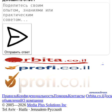
Отправить ответ
+
специалисты Израиля
Правила
Конфиденциальность
Помощь
Контакты
·
Orbita.co.il
Доск
объявлений
О компании
© 2005—
2026
Media Plus Solutions Inc
Tel Aviv · Haifa · Jerusalem
·
Русский