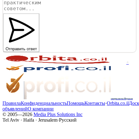
Отправить ответ
+
специалисты Израиля
Правила
Конфиденциальность
Помощь
Контакты
·
Orbita.co.il
Доск
объявлений
О компании
© 2005—
2026
Media Plus Solutions Inc
Tel Aviv · Haifa · Jerusalem
·
Русский