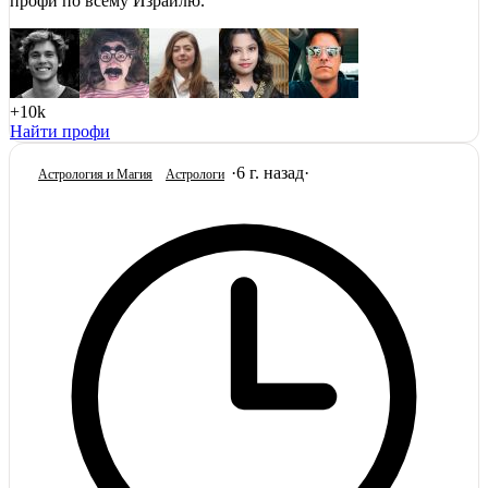
профи по всему Израилю.
+10k
Найти профи
·
6 г. назад
·
Астрология и Магия
Астрологи