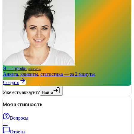
Я — профи
бесплатно
Анкета, клиенты, статистика — за 2 минуты
Создать
Уже есть аккаунт?
Войти
Моя активность
Вопросы
—
Ответы