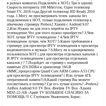
в разных комнатах.Подключён к ХОТ.( Три в одном)
Скорость интернета 100 Мбит/сек. Один телевизор
Smart TV, 2018 года.Другой телевизор HD Ready 2010
года. 1.Могу ли просматривать телев. каналы без
подключения к HOT, только подключив телевизор к
обычному стримеру Probox2 Xiaomi с Android 9.0?
2,Или Нужно ли для этого перейти на IPTV
телевидение.Что для этого нужно приобрести? 3,Чем
ХОТ лучше IPTV телевидение ? 4,Чем IPTV
телевидение лучше, чем ХОТ? 5.Какие требования к
стримеру для просмотра IPTV телевидения и просмотра
видеоконтента и музыки ? 6,Могу ли я одновременно
пользоваться ХОТ ( для просмотра отдельных каналов )
И IPTV телевидением ( для просмотра отдельных
каналов ) ? 7,Подойдет ли стример с оперативной
памятью 2Гб DDR4 и хранилище 16GB
eMMC,процессором Quard Core ARM Cortex-A53 CPU
для просмотра IPTV телевидения? ( Или лучше 4ГБ
оперативной памяти?) 8,Какой стример Вы можете
посоветовать и почему? Где его лучше купить? -Probox2
AirBox Android 9.0 TV Box -Beelink TV Box -Xiaomi
MDZ-22-AB -Apple TV БОЛЬШОЕ СПАСИБО ЗА
ПОМОЩЬ !!! С Глубоким Уважением, Борис.