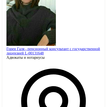
Горен Галя - пенсионный консультант с государственной
лицензией L-00131648
Адвокаты и нoтариусы