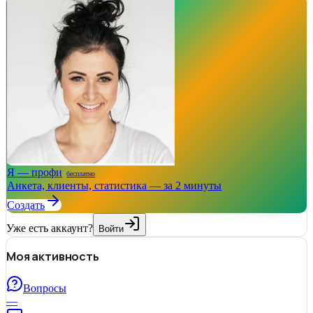
Я — профи
бесплатно
Анкета, клиенты, статистика — за 2 минуты
Создать
Уже есть аккаунт?
Войти
Моя активность
Вопросы
—