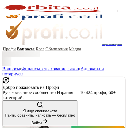
+
специалисты Израиля
Профи
Вопросы
Блог
Объявления
Медиа
Вопросы
›
Финансы, страхование, закон
›
Адвокаты и
нoтариусы
Добро пожаловать на Профи
Русскоязычное сообщество Израиля — 10 424 профи, 60+
категорий.
Я ищу специалиста
Найти, сравнить, написать — бесплатно
Войти