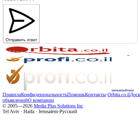
Отправить ответ
+
специалисты Израиля
Правила
Конфиденциальность
Помощь
Контакты
·
Orbita.co.il
Доск
объявлений
О компании
© 2005—
2026
Media Plus Solutions Inc
Tel Aviv · Haifa · Jerusalem
·
Русский