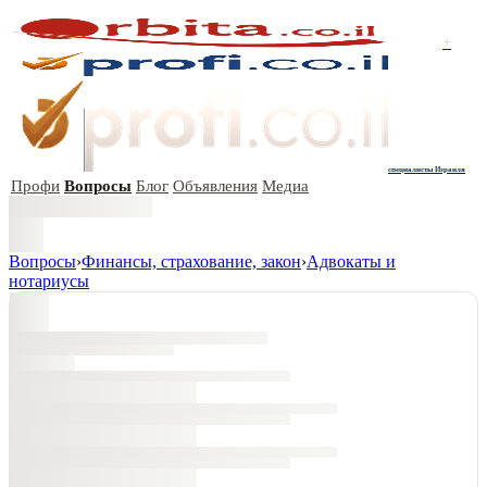
+
специалисты Израиля
Профи
Вопросы
Блог
Объявления
Медиа
Вопросы
›
Финансы, страхование, закон
›
Адвокаты и
нoтариусы