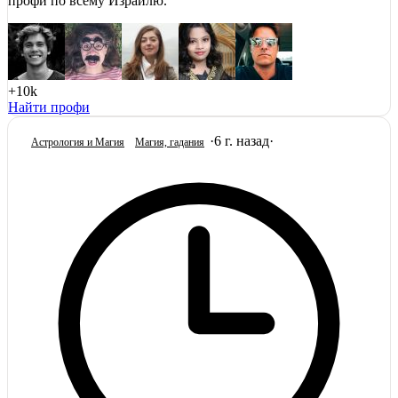
профи по всему Израилю.
+10k
Найти профи
·
6 г. назад
·
Астрология и Магия
Магия, гадания