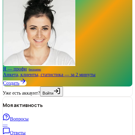
Я — профи
бесплатно
Анкета, клиенты, статистика — за 2 минуты
Создать
Уже есть аккаунт?
Войти
Моя активность
Вопросы
—
Ответы