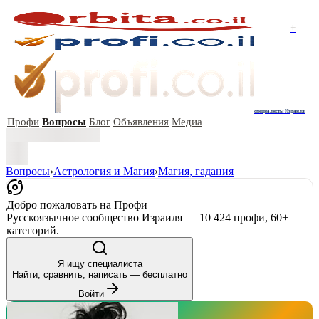
+
специалисты Израиля
Профи
Вопросы
Блог
Объявления
Медиа
Вопросы
›
Астрология и Магия
›
Магия, гадания
Добро пожаловать на Профи
Русскоязычное сообщество Израиля — 10 424 профи, 60+
категорий.
Я ищу специалиста
Найти, сравнить, написать — бесплатно
Войти