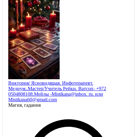
Виктория/ Ясновидящая. Инфотерапевт.
Медиум..Мастер/Учитель Рейки. Ватсоп- +972
0504808108.Мейлы -Mistikana@inbox. ru. или
Mistikana60@gmail.com
Магия, гадания