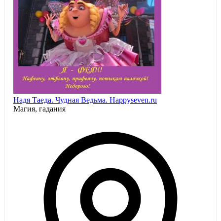
Надя Таеда. Чудная Ведьма. Happyseven.ru
Магия, гадания