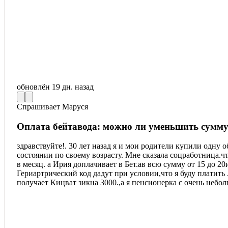
обновлён
19 дн. назад
Спрашивает
Маруся
Оплата бейтавода: можно ли уменьшить сумм
здравствуйте!. 30 лет назад я и мои родители купили одну 
состоянии по своему возрасту. Мне сказала соцработница.ч
в месяц. а Ирия доплачивает в Бет.ав всю сумму от 15 до 20
Гериартрический код дадут при условии,что я буду платить
получает Кицват зикна 3000.,а я пенсионерка с очень небо