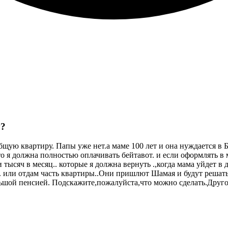
у?
общую квартиру. Папы уже нет.а маме 100 лет и она нуждается в 
то я должна полностью оплачивать бейтавот. и если оформлять в
и тысяч в месяц.. которые я должна вернуть .,когда мама уйдет 
 . или отдам часть квартиры..Они пришлют Шамая и будут решат
льшой пенсией. Подскажите,пожалуйста,что можно сделать.Друго