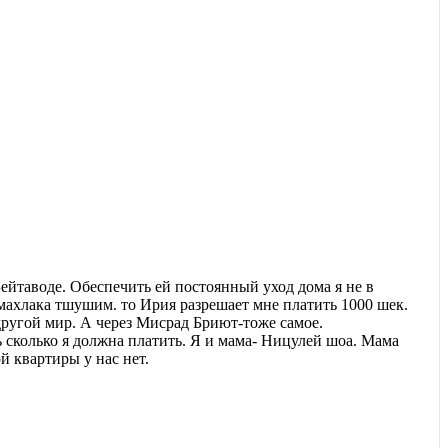
Бейтаводе. Обеспечить ей постоянный уход дома я не в
 махлака тшушим. то Ирия разрешает мне платить 1000 шек.
в другой мир. А через Мисрад Бриют-тоже самое.
ь сколько я должна платить. Я и мама- Ницулей шоа. Мама
й квартиры у нас нет.