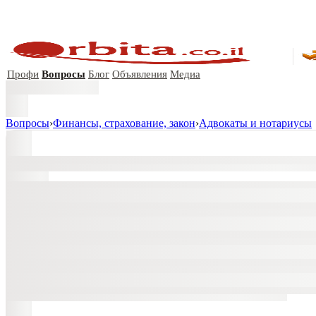
Профи
Вопросы
Блог
Объявления
Медиа
Вопросы
›
Финансы, страхование, закон
›
Адвокаты и нoтариусы