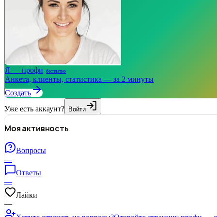
Я — профи
бесплатно
Анкета, клиенты, статистика — за 2 минуты
Создать
Уже есть аккаунт?
Войти
Моя активность
Вопросы
—
Ответы
—
Лайки
—