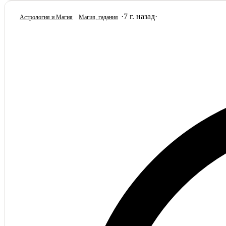
·
7 г. назад
·
Астрология и Магия
Магия, гадания