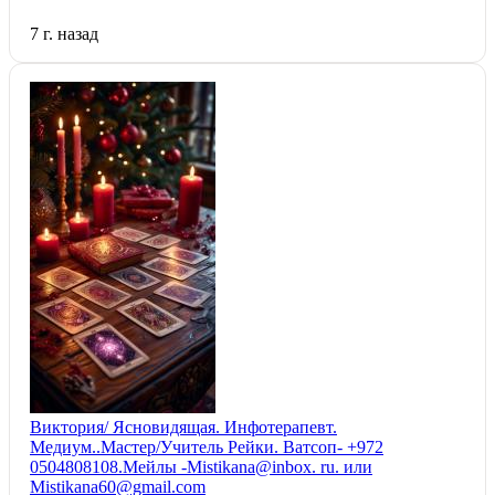
7 г. назад
Виктория/ Ясновидящая. Инфотерапевт.
Медиум..Мастер/Учитель Рейки. Ватсоп- +972
0504808108.Мейлы -Mistikana@inbox. ru. или
Mistikana60@gmail.com