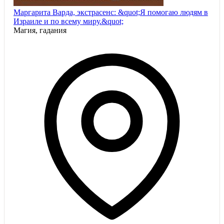
Маргарита Варда, экстрасенс: &quot;Я помогаю людям в
Израиле и по всему миру.&quot;
Магия, гадания