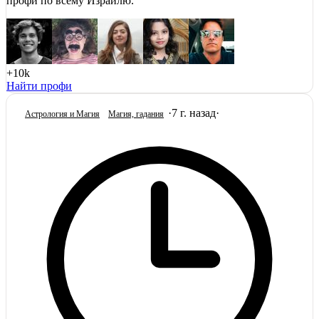
профи по всему Израилю.
+10k
Найти профи
·
7 г. назад
·
Астрология и Магия
Магия, гадания