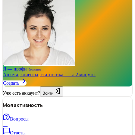
Я — профи
бесплатно
Анкета, клиенты, статистика — за 2 минуты
Создать
Уже есть аккаунт?
Войти
Моя активность
Вопросы
—
Ответы