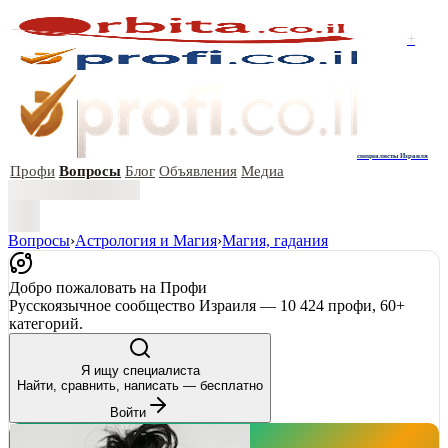
+
специалисты Израиля
Профи
Вопросы
Блог
Объявления
Медиа
Вопросы
›
Астрология и Магия
›
Магия, гадания
Добро пожаловать на Профи
Русскоязычное сообщество Израиля — 10 424 профи, 60+
категорий.
Я ищу специалиста
Найти, сравнить, написать — бесплатно
Войти