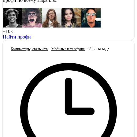
профи по всему Израилю.
+10k
Найти профи
·
7 г. назад
·
Компьютеры, связь и тв
Мобильные телефоны