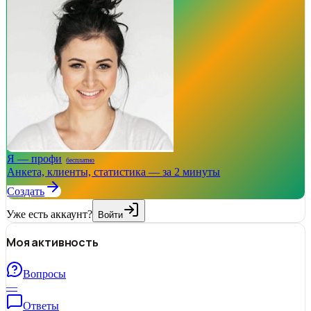
Я — профи
бесплатно
Анкета, клиенты, статистика — за 2 минуты
Создать
Уже есть аккаунт?
Войти
Моя активность
Вопросы
—
Ответы