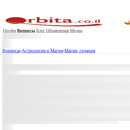
Профи
Вопросы
Блог
Объявления
Медиа
Вопросы
›
Астрология и Магия
›
Магия, гадания