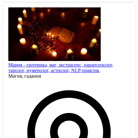
Мария - эзотерика, маг, экстрасенс, парапсихолог,
таролог, нумеролог, астролог, NLP-практик
Магия, гадания