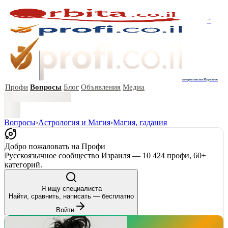
+
специалисты Израиля
Профи
Вопросы
Блог
Объявления
Медиа
Вопросы
›
Астрология и Магия
›
Магия, гадания
Добро пожаловать на Профи
Русскоязычное сообщество Израиля — 10 424 профи, 60+
категорий.
Я ищу специалиста
Найти, сравнить, написать — бесплатно
Войти