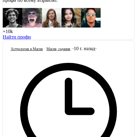
профи по всему Израилю.
+10k
Найти профи
·
10 г. назад
·
Астрология и Магия
Магия, гадания