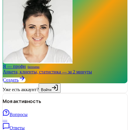
Я — профи
бесплатно
Анкета, клиенты, статистика — за 2 минуты
Создать
Уже есть аккаунт?
Войти
Моя активность
Вопросы
—
Ответы