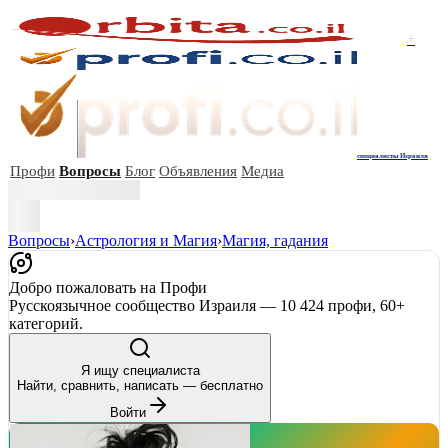
+
специалисты Израиля
Профи
Вопросы
Блог
Объявления
Медиа
Вопросы
›
Астрология и Магия
›
Магия, гадания
Добро пожаловать на Профи
Русскоязычное сообщество Израиля — 10 424 профи, 60+
категорий.
Я ищу специалиста
Найти, сравнить, написать — бесплатно
Войти