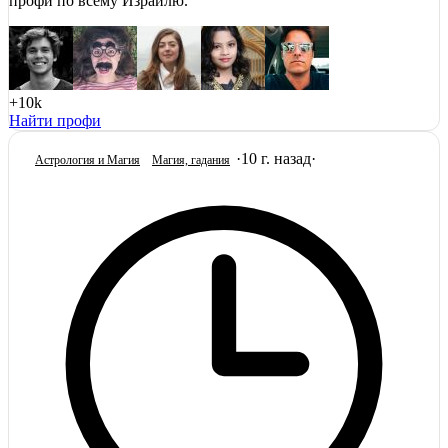
профи по всему Израилю.
+10k
Найти профи
·
10 г. назад
·
Астрология и Магия
Магия, гадания