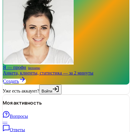
Я — профи
бесплатно
Анкета, клиенты, статистика — за 2 минуты
Создать
Уже есть аккаунт?
Войти
Моя активность
Вопросы
—
Ответы