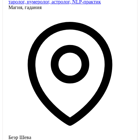
таролог, нумеролог, астролог, NLP-практик
Магия, гадания
Беэр Шева