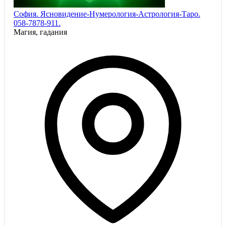
София. Ясновидение-Нумерология-Астрология-Таро.
058-7878-911.
Магия, гадания