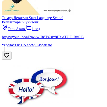
Тимур Левитин Start Language School
Репетиторы и учителя
Тель Авив
·
1 год
https://youtu.be/aFqwkwIR8Ts?si=8lTe-sTUFuRif0J3
Работает в:
По всему Израилю