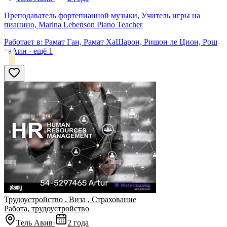
Преподаватель фортепианной музыки, Учитель игры на
пианино, Marina Lebenson Piano Teacher
Работает в:
Рамат Ган, Рамат ХаШарон, Ришон ле Цион, Рош
хаАин
· ещё
1
Трудоустройство , Виза , Страхование
Работа, трудоустройство
Тель Авив
·
2 года