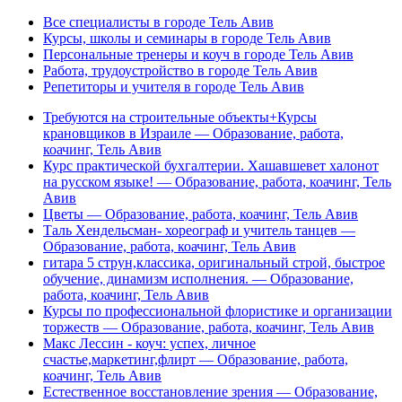
Все специалисты в городе Тель Авив
Курсы, школы и семинары в городе Тель Авив
Персональные тренеры и коуч в городе Тель Авив
Работа, трудоустройство в городе Тель Авив
Репетиторы и учителя в городе Тель Авив
Требуются на строительные объекты+Курсы
крановщиков в Израиле — Образование, работа,
коачинг, Тель Авив
Курс практической бухгалтерии. Хашавшевет халонот
на русском языке! — Образование, работа, коачинг, Тель
Авив
Цветы — Образование, работа, коачинг, Тель Авив
Таль Хендельсман- хореограф и учитель танцев —
Образование, работа, коачинг, Тель Авив
гитара 5 струн,классика, оригинальный строй, быстрое
обучение, динамизм исполнения. — Образование,
работа, коачинг, Тель Авив
Курсы по профессиональной флористике и организации
торжеств — Образование, работа, коачинг, Тель Авив
Макс Лессин - коуч: успех, личное
счастье,маркетинг,флирт — Образование, работа,
коачинг, Тель Авив
Естественное восстановление зрения — Образование,