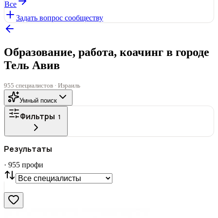
Все
Задать вопрос сообществу
Образование, работа, коачинг в городе
Тель Авив
955 специалистов · Израиль
Умный поиск
Фильтры
1
ГОРОД
Результаты
Все
·
955
профи
СТАТУС
VIP
С фото
Нашли
955
профи
Сбросить