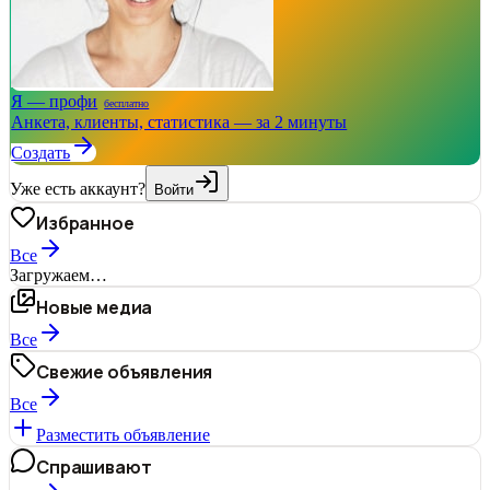
Я — профи
бесплатно
Анкета, клиенты, статистика — за 2 минуты
Создать
Уже есть аккаунт?
Войти
Избранное
Все
Загружаем…
Новые медиа
Все
Свежие объявления
Все
Разместить объявление
Спрашивают