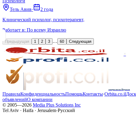
Психологи
Тель Авив
·
2 года
Клинический психолог, психотерапевт,
Работает в:
По всему Израилю
…
Предыдущая
1
2
3
60
Следующая
+
специалисты Израиля
Правила
Конфиденциальность
Помощь
Контакты
·
Orbita.co.il
Доск
объявлений
О компании
© 2005—
2026
Media Plus Solutions Inc
Tel Aviv · Haifa · Jerusalem
·
Русский