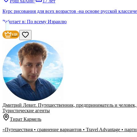
Рош хаАин
·
17 лет
Курс рисования для всех возрастов -на основе русской класси
Работает в:
По всему Израилю
VIP
Дмитрий Левит. Путешественник, предприниматель и человек,
Туристические агенты
Тират Кармель
«Путешествия • сравнение вариантов • Travel Advantage • парт