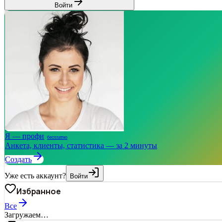
Войти
Я — профи
бесплатно
Анкета, клиенты, статистика — за 2 минуты
Создать
Уже есть аккаунт?
Войти
Избранное
Все
Загружаем…