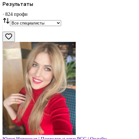
Результаты
СТАТУС
VIP
С фото
·
824
профи
Нашли
824
профи
Сбросить
Юлия Новицкая | Психолог и коуч PCC | Онлайн