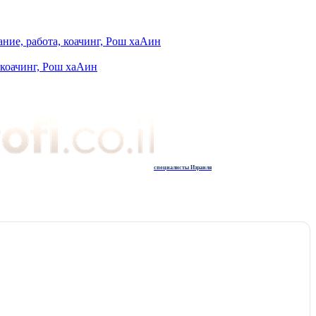
.Мы Вам поможем! (.רוצה ללמוד לצייר יפה? לא בעיה! נעזור לך! (לא בשב ) — Образование, работа, коачинг, Рош хаАин
коачинг, Рош хаАин
специалисты Израиля