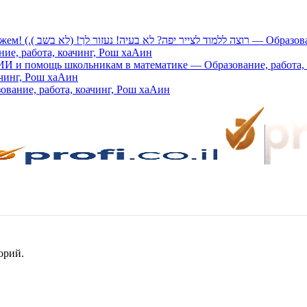
Научиться хорошо рисовать? - Не проблема
ие, работа, коачинг, Рош хаАин
 и помощь школьникам в математике — Образование, работа, 
оачинг, Рош хаАин
вание, работа, коачинг, Рош хаАин
орий.