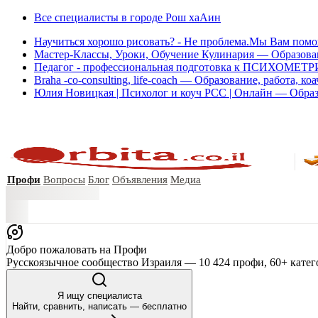
Все специалисты в городе Рош хаАин
Мастер-Классы, Уроки, Обучение Кулинария — Образован
Педагог - профессиональная подготовка к ПСИХОМЕТРИИ
Brahа -co-consulting, life-coach — Образование, работа, к
Юлия Новицкая | Психолог и коуч PCC | Онлайн — Образо
Профи
Вопросы
Блог
Объявления
Медиа
Добро пожаловать на Профи
Русскоязычное сообщество Израиля — 10 424 профи, 60+ катег
Я ищу специалиста
Найти, сравнить, написать — бесплатно