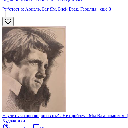
Работает в:
Ариэль, Бат Ям, Бней Брак, Герцлия
· ещё
8
Художники