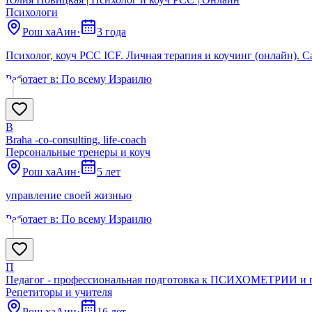
Психологи
Рош хаАин
·
3 года
Психолог, коуч PCC ICF. Личная терапия и коучинг (онлайн). Са
Работает в:
По всему Израилю
B
Brahа -co-consulting, life-coach
Персональные тренеры и коуч
Рош хаАин
·
5 лет
управление своей жизнью
Работает в:
По всему Израилю
П
Педагог - профессиональная подготовка к ПСИХОМЕТРИИ и 
Репетиторы и учителя
Рош хаАин
·
16 лет