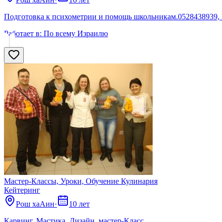
Подготовка к психометрии и помощь школьникам.0528438939,
Работает в:
По всему Израилю
Мастер-Классы, Уроки, Обучение Кулинария
Кейтеринг
Рош хаАин
·
10 лет
Карвинг, Мастика, Дизайн, мастер-Класс