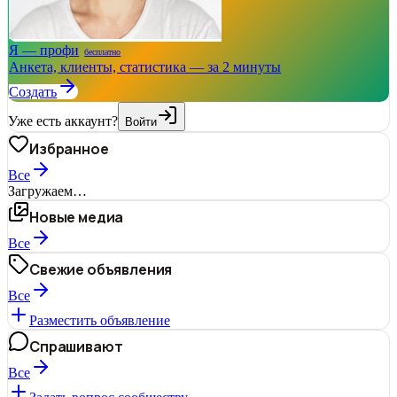
Я — профи
бесплатно
Анкета, клиенты, статистика — за 2 минуты
Создать
Уже есть аккаунт?
Войти
Избранное
Все
Загружаем…
Новые медиа
Все
Свежие объявления
Все
Разместить объявление
Спрашивают
Все