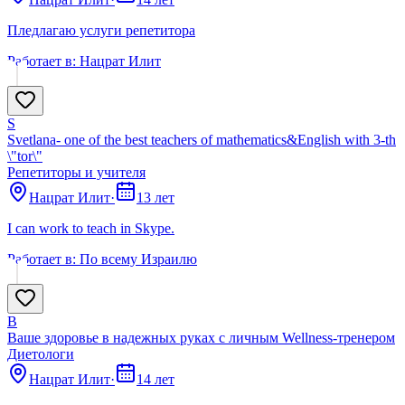
Пледлагаю услуги репетитора
Работает в:
Нацрат Илит
S
Svetlana- one of the best teachers of mathematics&English with 3-th
\"tor\"
Репетиторы и учителя
Нацрат Илит
·
13 лет
I can work to teach in Skype.
Работает в:
По всему Израилю
В
Ваше здоровье в надежных руках с личным Wellness-тренером
Диетологи
Нацрат Илит
·
14 лет