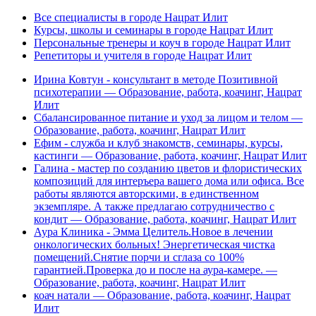
Все специалисты в городе Нацрат Илит
Курсы, школы и семинары в городе Нацрат Илит
Персональные тренеры и коуч в городе Нацрат Илит
Репетиторы и учителя в городе Нацрат Илит
Ирина Ковтун - консультант в методе Позитивной
психотерапии — Образование, работа, коачинг, Нацрат
Илит
Сбалансированное питание и уход за лицом и телом —
Образование, работа, коачинг, Нацрат Илит
Ефим - служба и клуб знакомств, семинары, курсы,
кастинги — Образование, работа, коачинг, Нацрат Илит
Галина - мастер по созданию цветов и флористических
композиций для интеръера вашего дома или офиса. Все
работы являются авторскими, в единственном
экземпляре. А также предлагаю сотрудничество с
кондит — Образование, работа, коачинг, Нацрат Илит
Аура Клиника - Эмма Целитель.Новое в лечении
онкологических больных! Энергетическая чистка
помещений.Снятие порчи и сглаза со 100%
гарантией.Проверка до и после на аура-камере. —
Образование, работа, коачинг, Нацрат Илит
коач натали — Образование, работа, коачинг, Нацрат
Илит