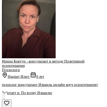
Ирина Ковтун - консультант в методе Позитивной
психотерапии
Психологи
Нацрат Илит
·
9 лет
психолог консультант Израиль онлайн коуч психотерапевт
Работает в:
По всему Израилю