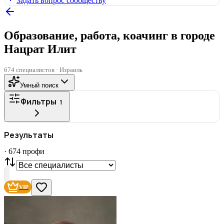
Задать вопрос сообществу
Образование, работа, коачинг в городе
Нацрат Илит
674 специалистов · Израиль
Умный поиск
Фильтры
1
ГОРОД
Результаты
Все
·
674
профи
СТАТУС
VIP
С фото
Нашли
674
профи
VIP
Сбросить