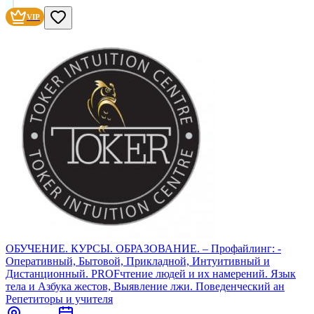
VIP
ОБУЧЕНИЕ. КУРСЫ. ОБРАЗОВАНИЕ. – Профайлинг: -
Оперативный, Бытовой, Прикладной, Интуитивный и
Дистанционный. PROFчтение людей и их намерений. Язык
тела и Азбука жестов, Выявление лжи. Поведенческий ан
Репетиторы и учителя