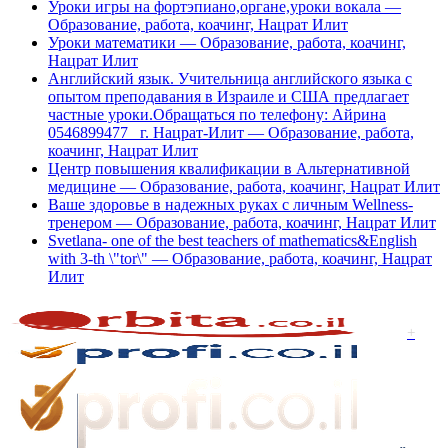
Уроки игры на фортэпиано,органе,уроки вокала —
Образование, работа, коачинг, Нацрат Илит
Уроки математики — Образование, работа, коачинг,
Нацрат Илит
Английский язык. Учительница английского языка с
опытом преподавания в Израиле и США предлагает
частные уроки.Обращаться по телефону: Айрина
0546899477 г. Нацрат-Илит — Образование, работа,
коачинг, Нацрат Илит
Центр повышения квалификации в Альтернативной
медицине — Образование, работа, коачинг, Нацрат Илит
Ваше здоровье в надежных руках с личным Wellness-
тренером — Образование, работа, коачинг, Нацрат Илит
Svetlana- one of the best teachers of mathematics&English
with 3-th \"tor\" — Образование, работа, коачинг, Нацрат
Илит
+