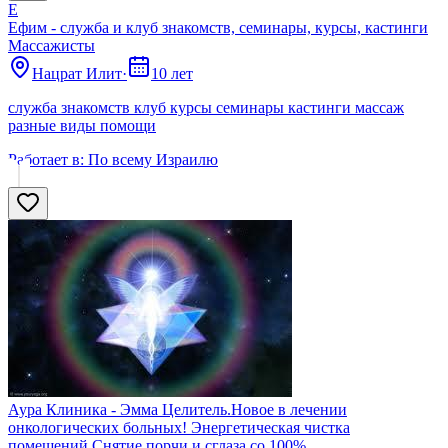
Е
Ефим - служба и клуб знакомств, семинары, курсы, кастинги
Массажисты
Нацрат Илит
·
10 лет
служба знакомств клуб курсы семинары кастинги массаж
разные виды помощи
Работает в:
По всему Израилю
Аура Клиника - Эмма Целитель.Новое в лечении
онкологических больных! Энергетическая чистка
помещений.Снятие порчи и сглаза со 100%