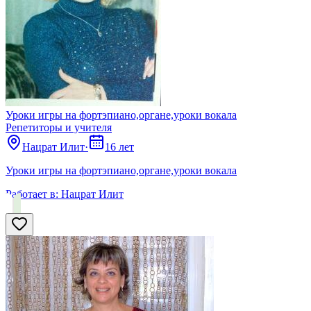
Уроки игры на фортэпиано,органе,уроки вокала
Репетиторы и учителя
Нацрат Илит
·
16 лет
Уроки игры на фортэпиано,органе,уроки вокала
Работает в:
Нацрат Илит