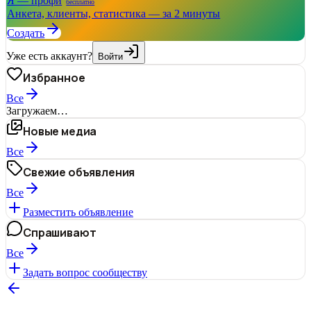
Я — профи
бесплатно
Анкета, клиенты, статистика — за 2 минуты
Создать
Уже есть аккаунт?
Войти
Избранное
Все
Загружаем…
Новые медиа
Все
Свежие объявления
Все
Разместить объявление
Спрашивают
Все
Задать вопрос сообществу