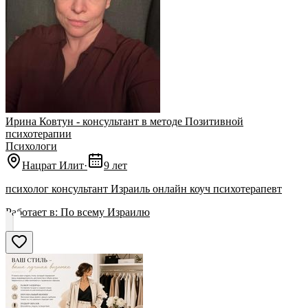
Ирина Ковтун - консультант в методе Позитивной
психотерапии
Психологи
Нацрат Илит
·
9 лет
психолог консультант Израиль онлайн коуч психотерапевт
Работает в:
По всему Израилю