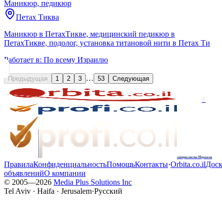
Маникюр, педикюр
Петах Тиква
Маникюр в ПетахТикве, медицинский педикюр в
ПетахТикве, подолог, установка титановой нити в Петах Ти
Работает в:
По всему Израилю
…
Предыдущая
1
2
3
53
Следующая
+
специалисты Израиля
Правила
Конфиденциальность
Помощь
Контакты
·
Orbita.co.il
Доск
объявлений
О компании
© 2005—
2026
Media Plus Solutions Inc
Tel Aviv · Haifa · Jerusalem
·
Русский