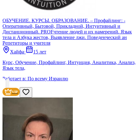
ОБУЧЕНИЕ. КУРСЫ. ОБРАЗОВАНИЕ. – Профайлинг: -
Оперативный, Бытовой, Прикладной, Интуитивный и
Дистанционный. PROFчтение людей и их намерений. Язык
тела и Азбука жестов, Выявление лжи. Поведенческий ан
Репетиторы и учителя
Хайфа
·
15 лет
Курс, Обучение, Профайлинг, Интуиция, Аналитика, Анализ,
Язык тела,
Работает в:
По всему Израилю
VIP