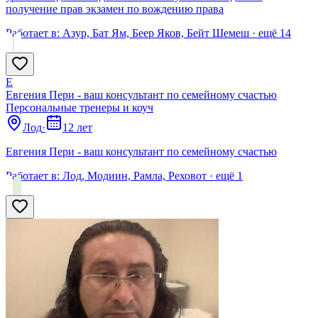
получение прав экзамен по вождению права
Работает в:
Азур, Бат Ям, Беер Яков, Бейт Шемеш
· ещё
14
Е
Евгения Пери - ваш консультант по семейному счастью
Персональные тренеры и коуч
Лод
·
12 лет
Евгения Пери - ваш консультант по семейному счастью
Работает в:
Лод, Модиин, Рамла, Реховот
· ещё
1