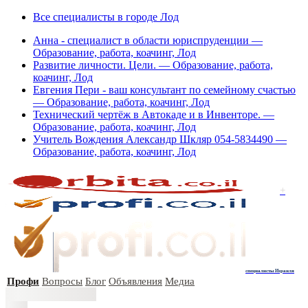
Все специалисты в городе Лод
Анна - специалист в области юриспруденции —
Образование, работа, коачинг, Лод
Развитие личности. Цели. — Образование, работа,
коачинг, Лод
Евгения Пери - ваш консультант по семейному счастью
— Образование, работа, коачинг, Лод
Технический чертёж в Автокаде и в Инвенторе. —
Образование, работа, коачинг, Лод
Учитель Вождения Александр Шкляр 054-5834490 —
Образование, работа, коачинг, Лод
+
специалисты Израиля
Профи
Вопросы
Блог
Объявления
Медиа