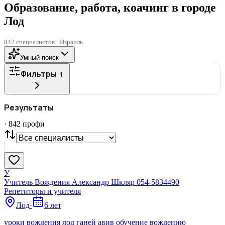
Образование, работа, коачинг в городе
Лод
842 специалистов · Израиль
Умный поиск
Фильтры
1
ГОРОД
Результаты
Все
·
842
профи
СТАТУС
VIP
С фото
Нашли
842
профи
Сбросить
У
Учитель Вождения Александр Шкляр 054-5834490
Репетиторы и учителя
Лод
·
6 лет
уроки вождения лод ганей авив обучение вождению