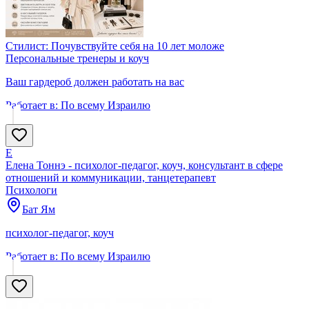
Стилист: Почувствуйте себя на 10 лет моложе
Персональные тренеры и коуч
Ваш гардероб должен работать на вас
Работает в:
По всему Израилю
Е
Елена Тоннэ - психолог-педагог, коуч, консультант в сфере
отношений и коммуникации, танцетерапевт
Психологи
Бат Ям
психолог-педагог, коуч
Работает в:
По всему Израилю