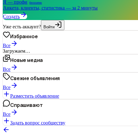
Я — профи
бесплатно
Анкета, клиенты, статистика — за 2 минуты
Создать
Уже есть аккаунт?
Войти
Избранное
Все
Загружаем…
Новые медиа
Все
Свежие объявления
Все
Разместить объявление
Спрашивают
Все
Задать вопрос сообществу