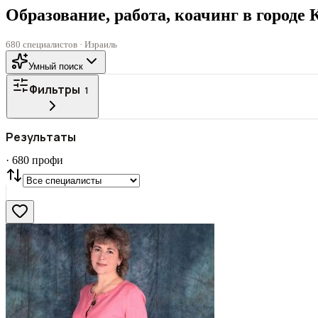
Образование, работа, коачинг в городе
680 специалистов · Израиль
Умный поиск
Фильтры
1
Все
ГОРОД
Результаты
СТАТУС
VIP
С фото
·
680
профи
Нашли
680
профи
Сбросить