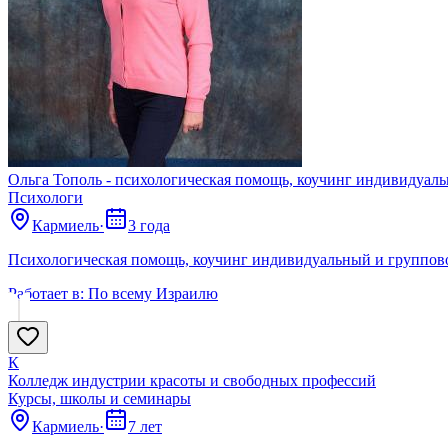
Ольга Тополь - психологическая помощь, коучинг индивидуал
Психологи
Кармиель
·
3 года
Психологическая помощь, коучинг индивидуальный и группов
Работает в:
По всему Израилю
К
Колледж индустрии красоты и свободных профессий
Курсы, школы и семинары
Кармиель
·
7 лет