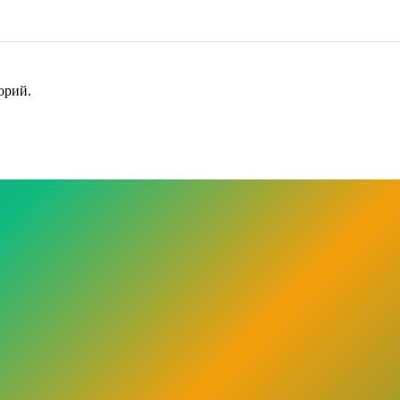
орий.