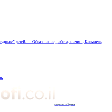
рудных\" детей. — Образование, работа, коачинг, Кармиель
ль
специалисты Израиля