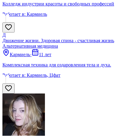
Колледж индустрии красоты и свободных профессий
Работает в:
Кармиель
Д
Движение жизни. Здоровая спина - счастливая жизнь
Альтернативная медицина
Кармиель
·
11 лет
Комплексная техника для оздаровления тела и духа.
Работает в:
Кармиель, Цфат