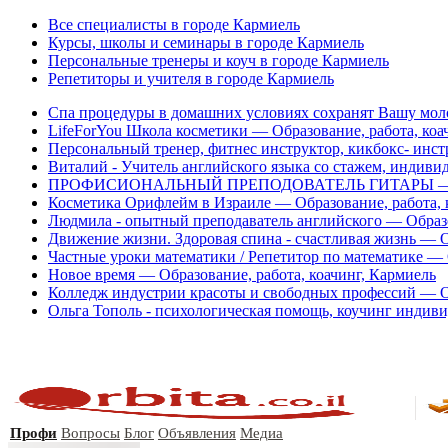
Все специалисты в городе Кармиель
Курсы, школы и семинары в городе Кармиель
Персональные тренеры и коуч в городе Кармиель
Репетиторы и учителя в городе Кармиель
Спа процедуры в домашних условиях сохранят Вашу моло
LifeForYou Школа косметики — Образование, работа, коа
Персональный тренер, фитнес инструктор, кикбокс- инст
Виталий - Учитель английского языка со стажем, индивид
ПРОФИСИОНАЛЬНЫЙ ПРЕПОДОВАТЕЛЬ ГИТАРЫ — Образ
Косметика Орифлейм в Израиле — Образование, работа, 
Людмила - опытный преподаватель английского — Образо
Движение жизни. Здоровая спина - счастливая жизнь — О
Частные уроки математики / Репетитор по математике — 
Новое время — Образование, работа, коачинг, Кармиель
Колледж индустрии красоты и свободных профессий — Об
Ольга Тополь - психологическая помощь, коучинг индиви
Профи
Вопросы
Блог
Объявления
Медиа