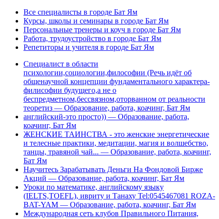
Все специалисты в городе Бат Ям
Курсы, школы и семинары в городе Бат Ям
Персональные тренеры и коуч в городе Бат Ям
Работа, трудоустройство в городе Бат Ям
Репетиторы и учителя в городе Бат Ям
Специалист в области
психологии,социологии,философии (Речь идёт об
общенаучной концепции фундаментального характера-
филисофии будущего,а не о
беспредметном,бессвязном,оторванном от реальности
теоретиз — Образование, работа, коачинг, Бат Ям
английский-это просто)) — Образование, работа,
коачинг, Бат Ям
ЖЕНСКИЕ ТАИНСТВА - это женские энергетические
и телесные практики, медитации, магия и волшебство,
танцы, травяной чай... — Образование, работа, коачинг,
Бат Ям
Научитесь Зарабатывать Деньги На Фондовой Бирже
Акций — Образование, работа, коачинг, Бат Ям
Уроки по математике, английскому языку
(IELTS,TOEFL), ивриту и Танаху Tel:0545467081 ROZA-
BAT-YAM — Образование, работа, коачинг, Бат Ям
Международная сеть клубов Правильного Питания,