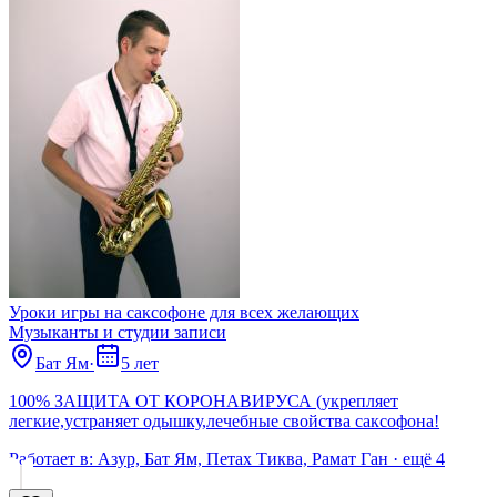
Уроки игры на саксофоне для всех желающих
Музыканты и студии записи
Бат Ям
·
5 лет
100% ЗАЩИТА ОТ КОРОНАВИРУСА (укрепляет
легкие,устраняет одышку,лечебные свойства саксофона!
Работает в:
Азур, Бат Ям, Петах Тиква, Рамат Ган
· ещё
4