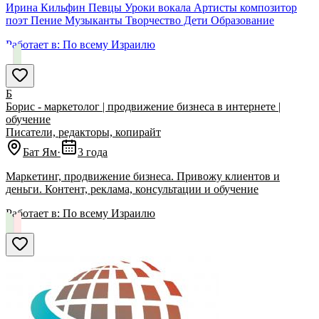
Ирина Кильфин Певцы Уроки вокала Артисты композитор
поэт Пение Музыканты Творчество Дети Образование
Работает в:
По всему Израилю
Б
Борис - маркетолог | продвижение бизнеса в интернете |
обучение
Писатели, редакторы, копирайт
Бат Ям
·
3 года
Маркетинг, продвижение бизнеса. Привожу клиентов и
деньги. Контент, реклама, консультации и обучение
Работает в:
По всему Израилю