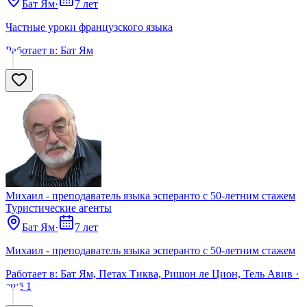
Бат Ям
·
7 лет
Частные уроки французского языка
Работает в:
Бат Ям
Михаил - преподаватель языка эсперанто с 50-летним стажем
Туристические агенты
Бат Ям
·
7 лет
Михаил - преподаватель языка эсперанто с 50-летним стажем
Работает в:
Бат Ям, Петах Тиква, Ришон ле Цион, Тель Авив
·
ещё
1