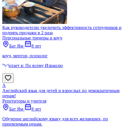
Как руководителю увеличить эффективность сотрудников и
поднять продажи в 2 раза
Персональные тренеры и коуч
Бат Ям
·
8 лет
коуч, ментор, психолог
Работает в:
По всему Израилю
А
Английский язык для детей и взрослых по демократичным
ценам!
Репетиторы и учителя
Бат Ям
·
8 лет
Обучение английскому языку для всех желающих, по
приемлемым ценам.