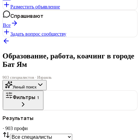
Разместить объявление
Спрашивают
Все
Задать вопрос сообществу
Образование, работа, коачинг в городе
Бат Ям
903 специалистов · Израиль
Умный поиск
Фильтры
1
ГОРОД
Результаты
Все
·
903
профи
СТАТУС
VIP
С фото