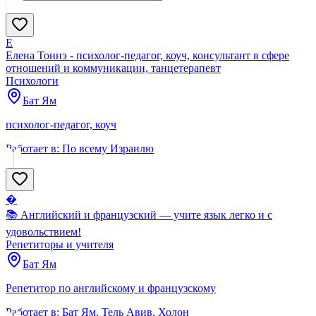
Нашли
903
профи
Сбросить
Е
Елена Тоннэ - психолог-педагог, коуч, консультант в сфере
отношений и коммуникации, танцетерапевт
Психологи
Бат Ям
психолог-педагог, коуч
Работает в:
По всему Израилю
�
📚 Английский и французский — учите язык легко и с
удовольствием!
Репетиторы и учителя
Бат Ям
Репетитор по английскому и французскому
Работает в:
Бат Ям, Тель Авив, Холон