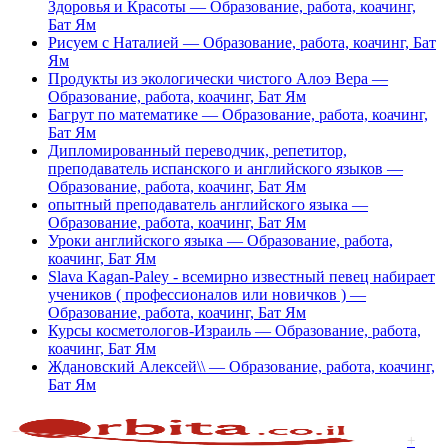
Здоровья и Красоты — Образование, работа, коачинг,
Бат Ям
Рисуем с Наталией — Образование, работа, коачинг, Бат
Ям
Продукты из экологически чистого Алоэ Вера —
Образование, работа, коачинг, Бат Ям
Багрут по математике — Образование, работа, коачинг,
Бат Ям
Дипломированный переводчик, репетитор,
преподаватель испанского и английского языков —
Образование, работа, коачинг, Бат Ям
опытный преподаватель английского языка —
Образование, работа, коачинг, Бат Ям
Уроки английского языка — Образование, работа,
коачинг, Бат Ям
Slava Kagan-Paley - всемирно известный певец набирает
учеников ( профессионалов или новичков ) —
Образование, работа, коачинг, Бат Ям
Курсы косметологов-Израиль — Образование, работа,
коачинг, Бат Ям
Ждановский Алексей\\ — Образование, работа, коачинг,
Бат Ям
+