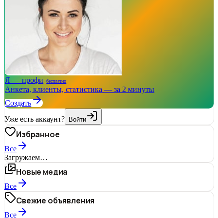
Я — профи
бесплатно
Анкета, клиенты, статистика — за 2 минуты
Создать
Уже есть аккаунт?
Войти
Избранное
Все
Загружаем…
Новые медиа
Все
Свежие объявления
Все