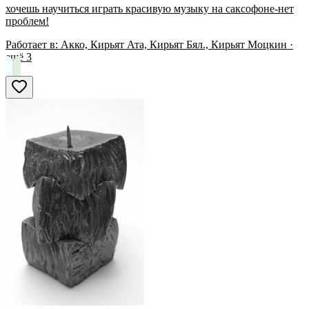
хочешь научиться играть красивую музыку на саксофоне-нет
проблем!
Работает в:
Акко, Кирьят Ата, Кирьят Бял., Кирьят Моцкин
·
ещё
3