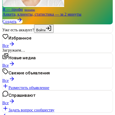
Я — профи
бесплатно
Анкета, клиенты, статистика — за 2 минуты
Создать
Уже есть аккаунт?
Войти
Избранное
Все
Загружаем…
Новые медиа
Все
Свежие объявления
Все
Разместить объявление
Спрашивают
Все
Задать вопрос сообществу