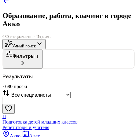
Образование, работа, коачинг в городе
Акко
680 специалистов · Израиль
Умный поиск
Фильтры
1
ГОРОД
Результаты
Все
·
680
профи
СТАТУС
VIP
С фото
Нашли
680
профи
Сбросить
П
Подготовка детей младших классов
Репетиторы и учителя
Акко
·
8 лет