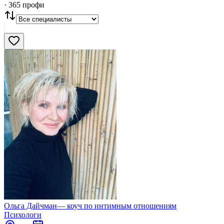
·
365
профи
Нашли
365
профи
Сбросить
Ольга Дайчман— коуч по интимным отношениям
Психологи