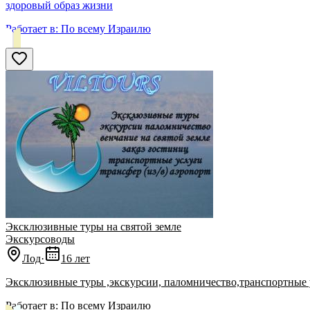
здоровый образ жизни
Работает в:
По всему Израилю
Эксклюзивные туры на святой земле
Экскурсоводы
Лод
·
16 лет
Эксклюзивные туры ,экскурсии, паломничество,транспортные 
Работает в:
По всему Израилю