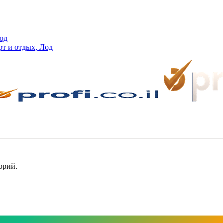
од
т и отдых, Лод
орий.