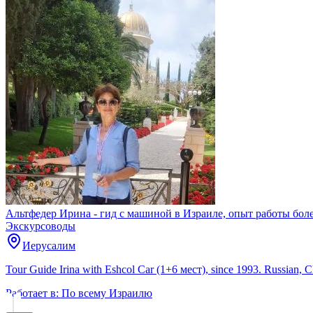
Альтфедер Ирина - гид с машиной в Израиле, опыт работы боле
Экскурсоводы
Иерусалим
Tour Guide Irina with Eshcol Car (1+6 мест), since 1993. Russian, 
Работает в:
По всему Израилю