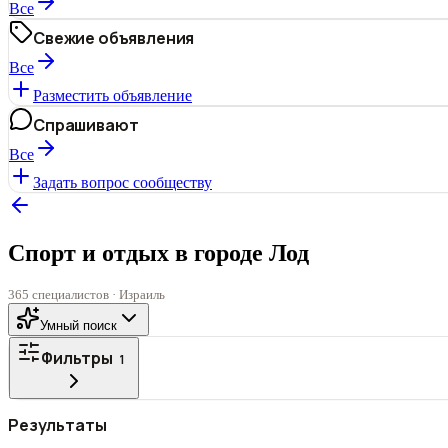
Все
Свежие объявления
Все
Разместить объявление
Спрашивают
Все
Задать вопрос сообществу
Спорт и отдых в городе Лод
365 специалистов · Израиль
Умный поиск
Фильтры
1
Все
ГОРОД
Результаты
СТАТУС
VIP
С фото