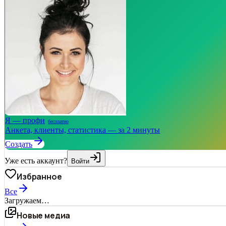
Я — профи
бесплатно
Анкета, клиенты, статистика — за 2 минуты
Создать
Уже есть аккаунт?
Войти
Избранное
Все
Загружаем…
Новые медиа