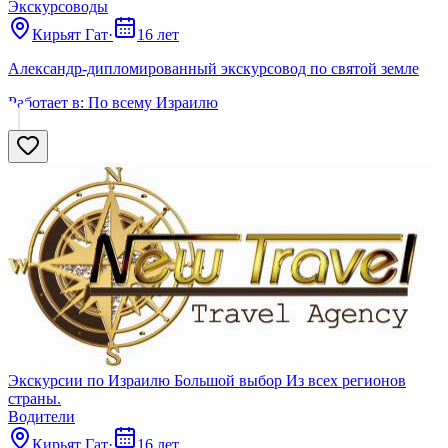
Экскурсоводы
Кирьят Гат
·
16 лет
Александр-дипломированный экскурсовод по святой земле
Работает в:
По всему Израилю
Экскурсии по Израилю Большой выбор Из всех регионов
страны.
Водители
Кирьят Гат
·
16 лет