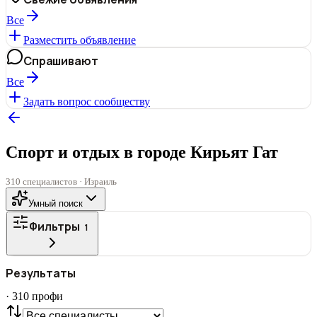
Все
Разместить объявление
Спрашивают
Все
Задать вопрос сообществу
Спорт и отдых в городе Кирьят Гат
310 специалистов · Израиль
Умный поиск
Фильтры
1
ГОРОД
Результаты
Все
·
310
профи
СТАТУС
VIP
С фото