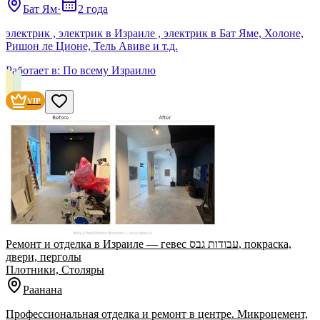
Бат Ям
·
2 года
электрик , электрик в Израиле , электрик в Бат Яме, Холоне,
Ришон ле Ционе, Тель Авиве и т.д.
Работает в:
По всему Израилю
VIP
Ремонт и отделка в Израиле — гевес עבודות גבס, покраска,
двери, перголы
Плотники, Столяры
Раанана
Профессиональная отделка и ремонт в центре. Микроцемент,