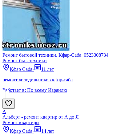
Ремонт бытовой техники. Кфар-Саба. 0523308734
Ремонт быт. техники
Кфар Саба
·
11 лет
ремонт холодильников кфар-саба
Работает в:
По всему Израилю
А
Альберт - ремонт квартир от А до Я
Ремонт квартиры
Кфар Саба
·
14 лет