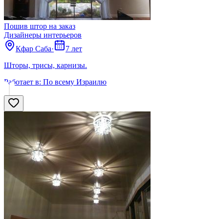
Пошив штор на заказ
Дизайнеры интерьеров
Кфар Саба
·
7 лет
Шторы, трисы, карнизы.
Работает в:
По всему Израилю