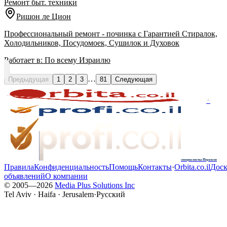
Ремонт быт. техники
Ришон ле Цион
Профессиональный ремонт - починка с Гарантией Стиралок,
Холодильников, Посудомоек, Сушилок и Духовок
Работает в:
По всему Израилю
…
Предыдущая
1
2
3
81
Следующая
+
специалисты Израиля
Правила
Конфиденциальность
Помощь
Контакты
·
Orbita.co.il
Доск
объявлений
О компании
© 2005—
2026
Media Plus Solutions Inc
Tel Aviv · Haifa · Jerusalem
·
Русский