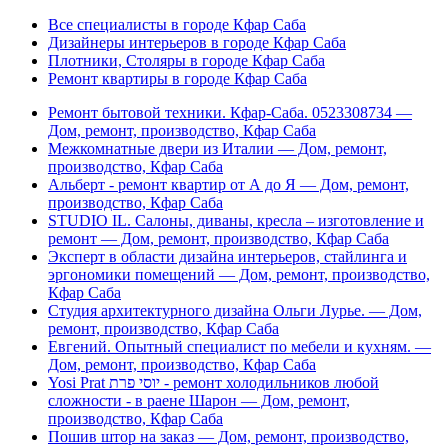
Все специалисты в городе Кфар Саба
Дизайнеры интерьеров в городе Кфар Саба
Плотники, Столяры в городе Кфар Саба
Ремонт квартиры в городе Кфар Саба
Ремонт бытовой техники. Кфар-Саба. 0523308734 —
Дом, ремонт, производство, Кфар Саба
Межкомнатные двери из Италии — Дом, ремонт,
производство, Кфар Саба
Альберт - ремонт квартир от А до Я — Дом, ремонт,
производство, Кфар Саба
STUDIO IL. Салоны, диваны, кресла – изготовление и
ремонт — Дом, ремонт, производство, Кфар Саба
Эксперт в области дизайна интерьеров, стайлинга и
эргономики помещений — Дом, ремонт, производство,
Кфар Саба
Студия архитектурного дизайна Ольги Лурье. — Дом,
ремонт, производство, Кфар Саба
Евгений. Опытный специалист по мебели и кухням. —
Дом, ремонт, производство, Кфар Саба
Yosi Prat יוסי פרת - ремонт холодильников любой
сложности - в раене Шарон — Дом, ремонт,
производство, Кфар Саба
Пошив штор на заказ — Дом, ремонт, производство,