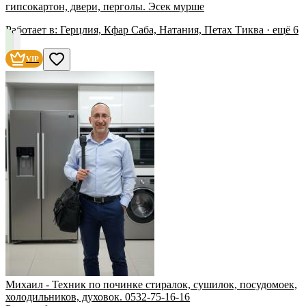
гипсокартон, двери, перголы. Эсек мурше
Работает в:
Герцлия, Кфар Саба, Натания, Петах Тиква
· ещё
6
VIP
Михаил - Техник по починке стиралок, сушилок, посудомоек,
холодильников, духовок. 0532-75-16-16