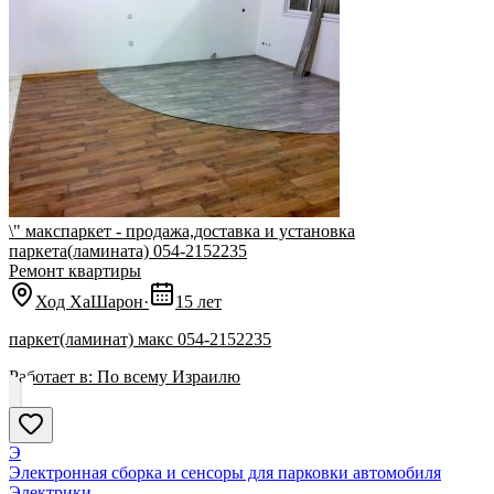
\" макспаркет - продажа,доставка и установка
паркета(ламината) 054-2152235
Ремонт квартиры
Ход ХаШарон
·
15 лет
паркет(ламинат) макс 054-2152235
Работает в:
По всему Израилю
Э
Электронная сборка и сенсоры для парковки автомобиля
Электрики