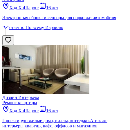
Ход ХаШарон
·
16 лет
Электронная сборка и сенсоры для парковки автомобиля
Работает в:
По всему Израилю
Дизайн Интерьера
Ремонт квартиры
Ход ХаШарон
·
16 лет
Проектирую жилые дома, виллы, коттеджи.А так же
интерьеры квартир, кафе, оффисов и магазинов.