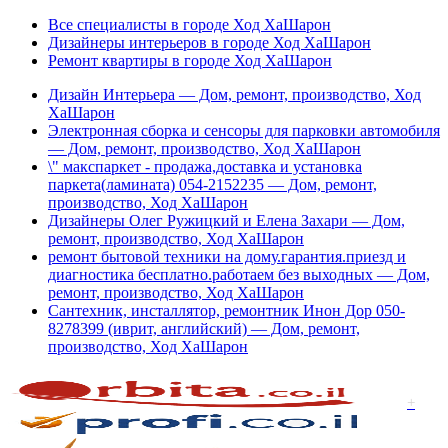
Все специалисты в городе Ход ХаШарон
Дизайнеры интерьеров в городе Ход ХаШарон
Ремонт квартиры в городе Ход ХаШарон
Дизайн Интерьера — Дом, ремонт, производство, Ход
ХаШарон
Электронная сборка и сенсоры для парковки автомобиля
— Дом, ремонт, производство, Ход ХаШарон
\" макспаркет - продажа,доставка и установка
паркета(ламината) 054-2152235 — Дом, ремонт,
производство, Ход ХаШарон
Дизайнеры Олег Ружицкий и Елена Захари — Дом,
ремонт, производство, Ход ХаШарон
ремонт бытовой техники на дому.гарантия.приезд и
диагностика бесплатно.работаем без выходных — Дом,
ремонт, производство, Ход ХаШарон
Сантехник, инсталлятор, ремонтник Инон Дор 050-
8278399 (иврит, английский) — Дом, ремонт,
производство, Ход ХаШарон
+