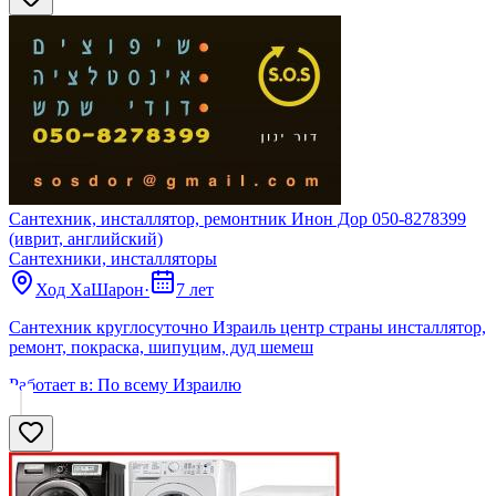
Сантехник, инсталлятор, ремонтник Инон Дор 050-8278399
(иврит, английский)
Сантехники, инсталляторы
Ход ХаШарон
·
7 лет
Сантехник круглосуточно Израиль центр страны инсталлятор,
ремонт, покраска, шипуцим, дуд шемеш
Работает в:
По всему Израилю