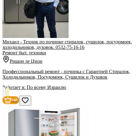
Михаил - Техник по починке стиралок, сушилок, посудомоек,
холодильников, духовок. 0532-75-16-16
Ремонт быт. техники
Ришон ле Цион
Профессиональный ремонт - починка с Гарантией Стиралок,
Холодильников, Посудомоек, Сушилок и Духовок
Работает в:
По всему Израилю
VIP