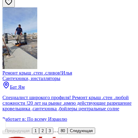
Ремонт крыш .стен .сливов!Илья
Сантехники, инсталляторы
Бат Ям
Специалист широкого профиля! Ремонт крыш .стен .любой
сложности !20 лет на рынке .имею действующие разрешение
кровельщика ,сантехника ,бойлеры центральные солне
Работает в:
По всему Израилю
…
Предыдущая
1
2
3
80
Следующая