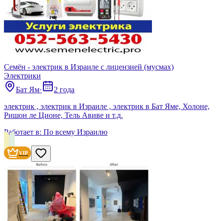
Семён - электрик в Израиле с лицензией (мусмах)
Электрики
Бат Ям
·
2 года
электрик , электрик в Израиле , электрик в Бат Яме, Холоне,
Ришон ле Ционе, Тель Авиве и т.д.
Работает в:
По всему Израилю
VIP