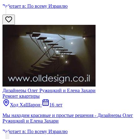
Работает в:
По всему Израилю
Дизайнеры Олег Ружицкий и Елена Захари
Ремонт квартиры
Ход ХаШарон
·
16 лет
Мы находим красивые и простые решения - Дизайнеры Олег
Ружицкий и Елена Захари
Работает в:
По всему Израилю