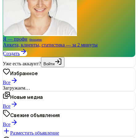
Я — профи
бесплатно
Анкета, клиенты, статистика — за 2 минуты
Создать
Уже есть аккаунт?
Войти
Избранное
Все
Загружаем…
Новые медиа
Все
Свежие объявления
Все
Разместить объявление