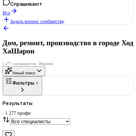
Спрашивают
Все
Задать вопрос сообществу
Дом, ремонт, производство в городе Ход
ХаШарон
1 277 специалистов · Израиль
Умный поиск
Фильтры
1
ГОРОД
Результаты
Все
·
1 277
профи
СТАТУС
VIP
С фото
Нашли
1 277
профи
Сбросить