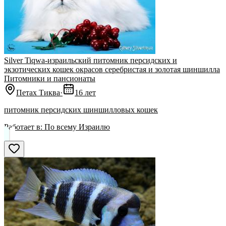
Silver Tiqwa-израильский питомник персидских и
экзотических кошек окрасов серебристая и золотая шиншилла
Питомники и пансионаты
Петах Тиква
·
16 лет
питомник персидских шиншилловых кошек
Работает в:
По всему Израилю