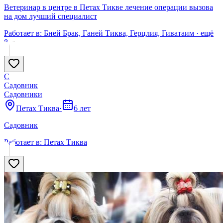
Ветеринар в центре в Петах Тикве лечение операции вызова
на дом лучший специалист
Работает в:
Бней Брак, Ганей Тиква, Герцлия, Гиватаим
· ещё
8
С
Садовник
Садовники
Петах Тиква
·
6 лет
Садовник
Работает в:
Петах Тиква