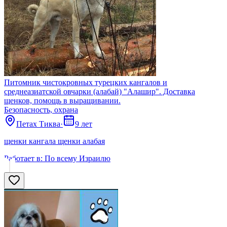
Питомник чистокровных турецких кангалов и
среднеазиатской овчарки (алабай) "Алашир". Доставка
щенков, помощь в выращивании.
Безопасность, охрана
Петах Тиква
·
9 лет
щенки кангала щенки алабая
Работает в:
По всему Израилю