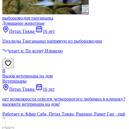
рыборазводня танганьика
Домашние животные
Петах Тиква
·
16 лет
Цихлиды Танганьики напрямую из рыборазводни
Работает в:
По всему Израилю
В
Вызов ветеринара на дом
Ветеринары
Петах Тиква
·
16 лет
нет возможности отвезти четвероногого любимца в клинику?
вызовите ветеринара на дом!
Работает в:
Кфар Саба, Петах Тиква, Раанана, Рамат Ган
· ещё
3