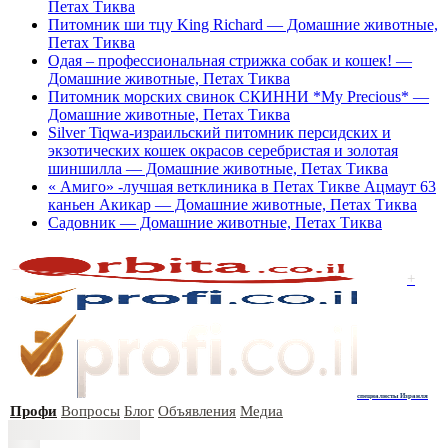
Петах Тиква
Питомник ши тцу King Richard — Домашние животные,
Петах Тиква
Одая – профессиональная стрижка собак и кошек! —
Домашние животные, Петах Тиква
Питомник морских свинок СКИННИ *My Precious* —
Домашние животные, Петах Тиква
Silver Tiqwa-израильский питомник персидских и
экзотических кошек окрасов серебристая и золотая
шиншилла — Домашние животные, Петах Тиква
« Амиго» -лучшая ветклиника в Петах Тикве Ацмаут 63
каньен Акикар — Домашние животные, Петах Тиква
Садовник — Домашние животные, Петах Тиква
+
специалисты Израиля
Профи
Вопросы
Блог
Объявления
Медиа