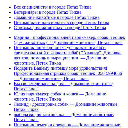
Все специалисты в городе Петах Тиква
Ветеринары в городе Петах Тиква
Домашние животные в городе Петах Тиква
Питомники и пансионаты в городе Петах Тиква
Стрижка дом. животных в городе Петах Тиква
Марина - профессиональный парикмахер. собак и кошек
(дом. животных) — Домашние животные, Петах Тиква
Питомник чистокровных турецких кангалов и
среднеазиатской овчарки (алабай) "Алашир". Доставка
щенков, помощь в выращивании. — Домашние
животные, Петах Тиква
Подарите Вашему питомцу море удовольствия!
Професиональная стрижка собак и кошек! 050-5994656
— Домашние животные, Петах Тиква
Вызов ветеринара на дом — Домашние животные,
Петах Тиква
Юлия парикмахер собак и кошек — Домашние
животные, Петах Тиква
Леонид - дрессировка собак — Домашние животные,
Петах Тиква
рыборазводня танганьика — Домашние животные,
Петах Тиква
Питомник немецких овчарок — Домашние животные,