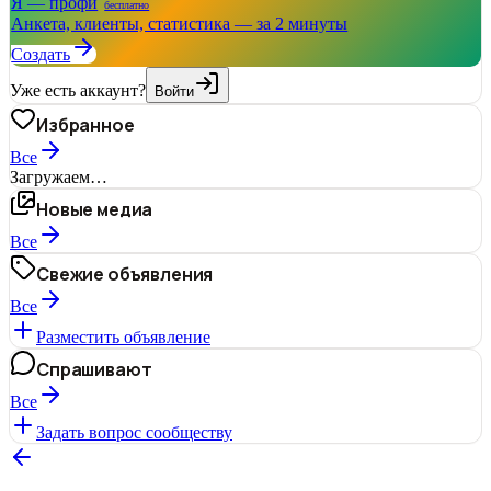
Я — профи
бесплатно
Анкета, клиенты, статистика — за 2 минуты
Создать
Уже есть аккаунт?
Войти
Избранное
Все
Загружаем…
Новые медиа
Все
Свежие объявления
Все
Разместить объявление
Спрашивают
Все
Задать вопрос сообществу