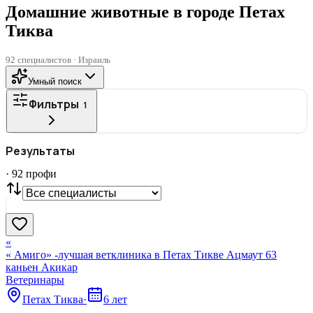
Домашние животные в городе Петах
Тиква
92 специалистов · Израиль
Умный поиск
Фильтры
1
ГОРОД
Результаты
Все
·
92
профи
СТАТУС
VIP
С фото
Нашли
92
профи
Сбросить
«
« Амиго» -лучшая ветклиника в Петах Тикве Ацмаут 63
каньен Акикар
Ветеринары
Петах Тиква
·
6 лет