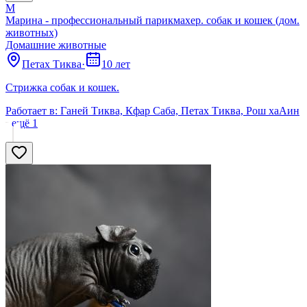
М
Марина - профессиональный парикмахер. собак и кошек (дом.
животных)
Домашние животные
Петах Тиква
·
10 лет
Стрижка собак и кошек.
Работает в:
Ганей Тиква, Кфар Саба, Петах Тиква, Рош хаАин
· ещё
1