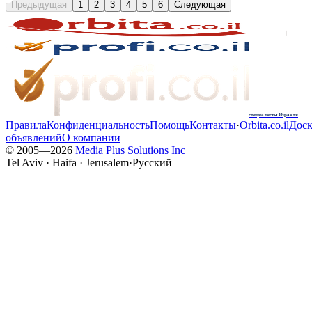
Предыдущая
1
2
3
4
5
6
Следующая
+
специалисты Израиля
Правила
Конфиденциальность
Помощь
Контакты
·
Orbita.co.il
Доск
объявлений
О компании
© 2005—
2026
Media Plus Solutions Inc
Tel Aviv · Haifa · Jerusalem
·
Русский