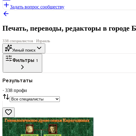
Задать вопрос сообществу
Печать, переводы, редакторы в городе 
338 специалистов · Израиль
Умный поиск
Фильтры
1
Все
ГОРОД
Результаты
СТАТУС
VIP
С фото
·
338
профи
Нашли
338
профи
Сбросить