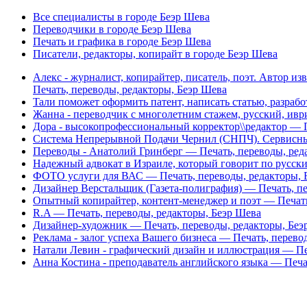
Все специалисты в городе Беэр Шева
Переводчики в городе Беэр Шева
Печать и графика в городе Беэр Шева
Писатели, редакторы, копирайт в городе Беэр Шева
Алекс - журналист, копирайтер, писатель, поэт. Автор 
Печать, переводы, редакторы, Беэр Шева
Taли поможет оформить патент, написать статью, разраб
Жанна - переводчик с многолетним стажем, русский, ивр
Дора - высокопрофессиональный корректор\\редактор — П
Система Непрерывной Подачи Чернил (СНПЧ). Сервисный
Переводы - Анатолий Гринберг — Печать, переводы, ред
Надежный адвокат в Израиле, который говорит по русск
ФОТО услуги для ВАС — Печать, переводы, редакторы, 
Дизайнер Верстальщик (Газета-полиграфия) — Печать, п
Опытный копирайтер, контент-менеджер и поэт — Печать
R.A — Печать, переводы, редакторы, Беэр Шева
Дизайнер-художник — Печать, переводы, редакторы, Беэ
Реклама - залог успеха Вашего бизнеса — Печать, перево
Натали Левин - графический дизайн и иллюстрация — Пе
Анна Костина - преподаватель английского языка — Печа