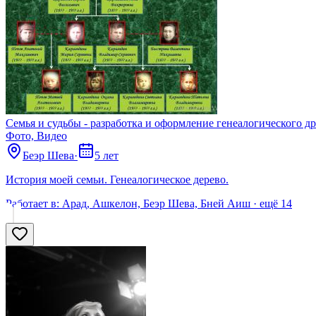
Семья и судьбы - разработка и оформление генеалогического д
Фото, Видео
Беэр Шева
·
5 лет
История моей семьи. Генеалогическое дерево.
Работает в:
Арад, Ашкелон, Беэр Шева, Бней Аиш
· ещё
14