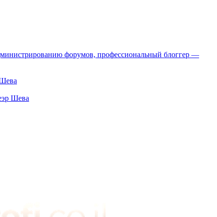
о администрированию форумов, профессиональный блоггер —
 Шева
еэр Шева