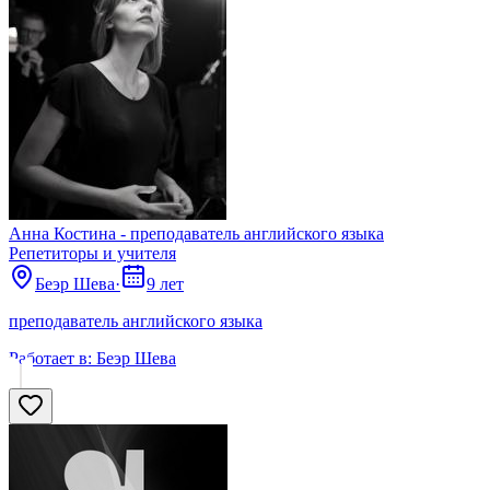
Анна Костина - преподаватель английского языка
Репетиторы и учителя
Беэр Шева
·
9 лет
преподаватель английского языка
Работает в:
Беэр Шева