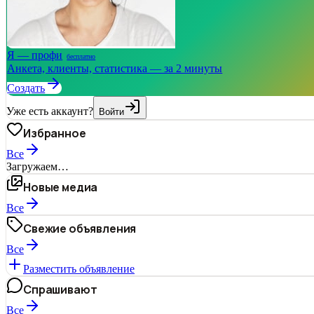
Я — профи
бесплатно
Анкета, клиенты, статистика — за 2 минуты
Создать
Уже есть аккаунт?
Войти
Избранное
Все
Загружаем…
Новые медиа
Все
Свежие объявления
Все
Разместить объявление
Спрашивают
Все