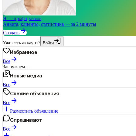
Я — профи
бесплатно
Анкета, клиенты, статистика — за 2 минуты
Создать
Уже есть аккаунт?
Войти
Избранное
Все
Загружаем…
Новые медиа
Все
Свежие объявления
Все
Разместить объявление
Спрашивают
Все