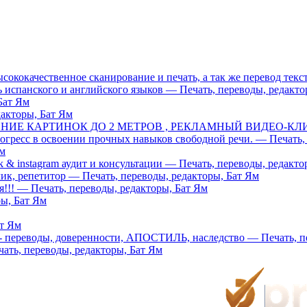
сококачественное сканирование и печать, а так же перевод текс
испанского и английского языков — Печать, переводы, редакто
Бат Ям
дакторы, Бат Ям
Е КАРТИНОК ДО 2 МЕТРОВ , РЕКЛАМНЫЙ ВИДЕО-КЛИП — П
гресс в освоении прочных навыков свободной речи. — Печать, 
Ям
k & instagram аудит и консультации — Печать, переводы, редакто
чик, репетитор — Печать, переводы, редакторы, Бат Ям
!!! — Печать, переводы, редакторы, Бат Ям
ры, Бат Ям
ат Ям
5 - переводы, доверенности, АПОСТИЛЬ, наследство — Печать, п
ать, переводы, редакторы, Бат Ям