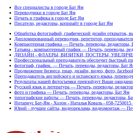
Все специалисты в городе Бат Ям
Переводчики в городе Бат Ям
Печать и графика в городе Бат Ям
Писатели, редакторы, копирайт в городе Бат Ям
Обработка фотографий, графический дизайн открыток, вы
Дипломированный переводчик, репетитор, преподаватель 
Компьютерная графика — Печать, переводы, редакторы, 
Татьяна - компьютерный график — Печать, переводы, ре
ДИЗАЙН - ФЛАЕРЫ, ВИЗИТКИ, ПОСТЕРЫ, УВЕЛИЧЕНИ
Профессиональный преподаватель обеспечит быстрый про
фотограф, график. — Печать, переводы, редакторы, Бат 
Продвижение бизнеса, пиар, дизайн, видео, фото, faceboo
Преподаватель английского и испанского языка, перевод
Результаты нашей фотосъемки превзойдут Ваши ожидания
Русский язык и литература — Печать, переводы, редакто
фото и графика — Печать, переводы, редакторы, Бат Ям
типографские работы — Печать, переводы, редакторы, Б
Нотариус Бат-Ям - Холон - Наталья Коваль - 058-725001
Юрий - лучшие сайты, видеореклама, видеомонтаж — Печ