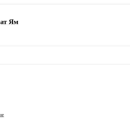
Бат Ям
ие