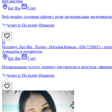
Веб мастера
Бат Ям
·
5 лет
Веб-дизайн, создание сайтов с нуля, видеореклама, видеомонта
Работает в:
По всему Израилю
Н
Нотариус Бат-Ям - Холон - Наталья Коваль - 058-7250015 - п
Адвокаты и нoтариусы
Бат Ям
·
7 лет
Нотариальные услуги, перевод документов и апостиль, оформл
Работает в:
По всему Израилю