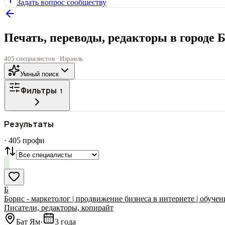
Задать вопрос сообществу
Печать, переводы, редакторы в городе 
405 специалистов · Израиль
Умный поиск
Фильтры
1
Все
ГОРОД
Результаты
СТАТУС
VIP
С фото
·
405
профи
Нашли
405
профи
Сбросить
Б
Борис - маркетолог | продвижение бизнеса в интернете | обучен
Писатели, редакторы, копирайт
Бат Ям
·
3 года