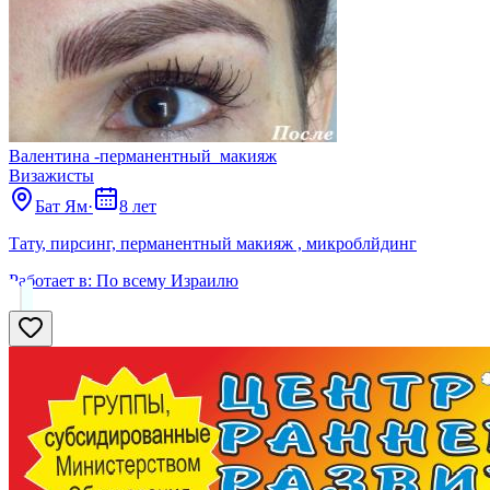
Валентина -перманентный_макияж
Визажисты
Бат Ям
·
8 лет
Тату, пирсинг, перманентный макияж , микроблйдинг
Работает в:
По всему Израилю