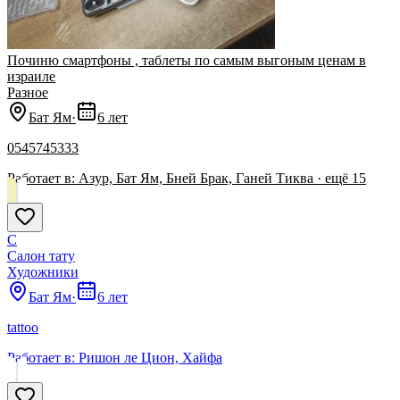
Починю смартфоны , таблеты по самым выгоным ценам в
израиле
Разное
Бат Ям
·
6 лет
0545745333
Работает в:
Азур, Бат Ям, Бней Брак, Ганей Тиква
· ещё
15
С
Салон тату
Художники
Бат Ям
·
6 лет
tattoo
Работает в:
Ришон ле Цион, Хайфа