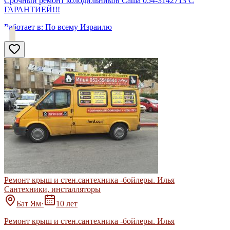
Срочный ремонт холодильников Саша 054-3142713 С
ГАРАНТИЕЙ!!!
Работает в:
По всему Израилю
Ремонт крыш и стен.сантехника -бойлеры. Илья
Сантехники, инсталляторы
Бат Ям
·
10 лет
Ремонт крыш и стен.сантехника -бойлеры. Илья