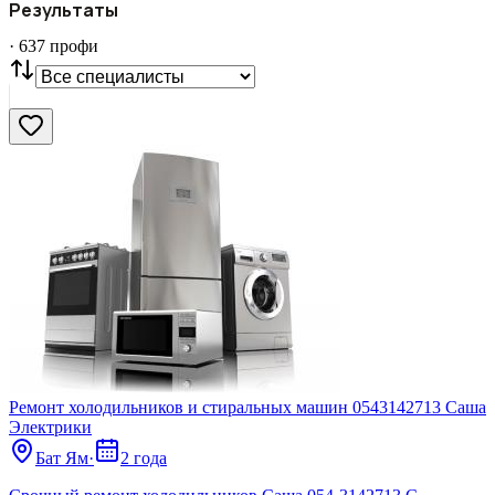
Результаты
Все
·
637
профи
СТАТУС
VIP
С фото
Нашли
637
профи
Сбросить
Ремонт холодильников и стиральных машин 0543142713 Саша
Электрики
Бат Ям
·
2 года