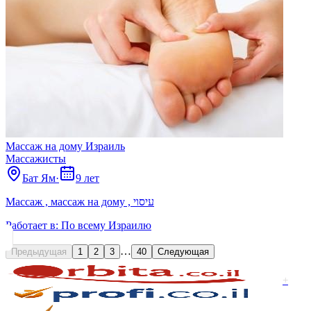
Массаж на дому Израиль
Массажисты
Бат Ям
·
9 лет
Массаж , массаж на дому , עיסוי
Работает в:
По всему Израилю
…
Предыдущая
1
2
3
40
Следующая
+