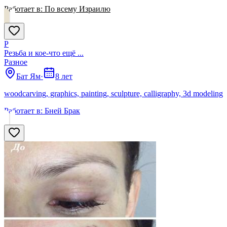
Работает в:
По всему Израилю
Р
Резьба и кое-что ещё ...
Разное
Бат Ям
·
8 лет
woodcarving, graphics, painting, sculpture, calligraphy, 3d modeling
Работает в:
Бней Брак