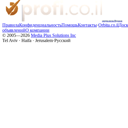
специалисты Израиля
Правила
Конфиденциальность
Помощь
Контакты
·
Orbita.co.il
Доск
объявлений
О компании
© 2005—
2026
Media Plus Solutions Inc
Tel Aviv · Haifa · Jerusalem
·
Русский