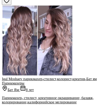
Igal Moshaev парикмахер-стилист,колорист,креатив-Бат ям
Парикмахеры
Бат Ям
·
8 лет
Парикмахер- стилист, креативное окрашивание, балаяж,
колорирование,калифорнийское мелирование