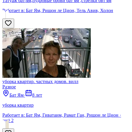
Татуаж бат-ям,пудровые брови бат ям ,стрелки бвт ям
Работает в:
Бат Ям, Ришон ле Цион, Тель Авив, Холон
уборка квартир. частных домов. вилл
Разное
Бат Ям
·
8 лет
уборка квартир
Работает в:
Бат Ям, Гиватаим, Рамат Ган, Ришон ле Цион
·
ещё
2