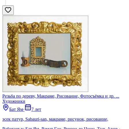
Резьба по дереву, Макраме, Рисование, Фотосъёмка и др. ...
Художники
Бат Ям
·
7 лет
эсек патур, Sabauri-san, макраме, рисунок, рисование,
Работает в:
Бат Ям, Рамат Ган, Ришон ле Цион, Тель Авив
·