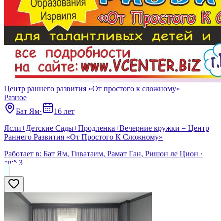
Центр раннего развития «От простого к сложному»
Разное
Бат Ям
·
16 лет
Ясли+Детские Сады+Продленка+Вечерние кружки = Центр
Раннего Развития «От Простого К Сложному»
Работает в:
Бат Ям, Гиватаим, Рамат Ган, Ришон ле Цион
·
ещё
3