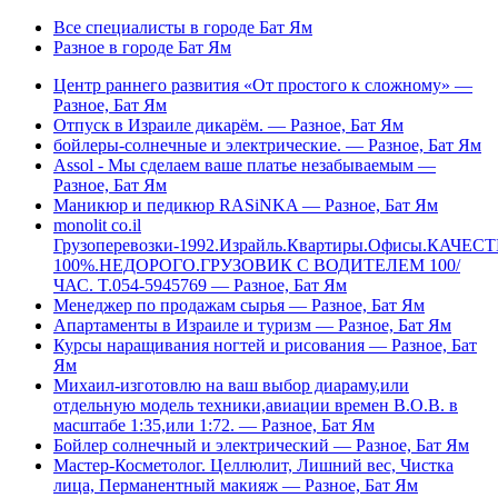
Все специалисты в городе Бат Ям
Разное в городе Бат Ям
Центр раннего развития «От простого к сложному» —
Разное, Бат Ям
Отпуск в Израиле дикарём. — Разное, Бат Ям
бойлеры-солнечные и электрические. — Разное, Бат Ям
Assol - Мы сделаем ваше платье незабываемым —
Разное, Бат Ям
Маникюр и педикюр RASiNKA — Разное, Бат Ям
monolit co.il
Грузоперевозки-1992.Израйль.Квартиры.Офисы.КАЧЕ
100%.НЕДОРОГО.ГРУЗОВИК С ВОДИТЕЛЕМ 100/
ЧАС. T.054-5945769 — Разное, Бат Ям
Менеджер по продажам сырья — Разное, Бат Ям
Апартаменты в Израиле и туризм — Разное, Бат Ям
Курсы наращивания ногтей и рисования — Разное, Бат
Ям
Михаил-изготовлю на ваш выбор диараму,или
отдельную модель техники,авиации времен В.О.В. в
масштабе 1:35,или 1:72. — Разное, Бат Ям
Бойлер солнечный и электрический — Разное, Бат Ям
Мастер-Косметолог. Целлюлит, Лишний вес, Чистка
лица, Перманентный макияж — Разное, Бат Ям