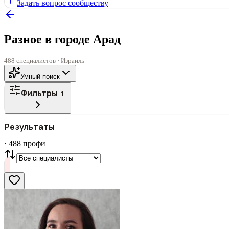
Задать вопрос сообществу
Разное в городе Арад
488 специалистов · Израиль
Умный поиск
Фильтры
1
Все
ГОРОД
Результаты
СТАТУС
VIP
С фото
·
488
профи
Нашли
488
профи
Сбросить