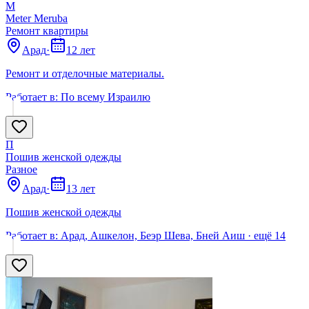
M
Meter Meruba
Ремонт квартиры
Арад
·
12 лет
Ремонт и отделочные материалы.
Работает в:
По всему Израилю
П
Пошив женской одежды
Разное
Арад
·
13 лет
Пошив женской одежды
Работает в:
Арад, Ашкелон, Беэр Шева, Бней Аиш
· ещё
14