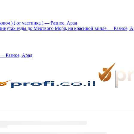
люч ) ( от частника ) — Разное, Арад
 минутах езды до Мёртвого Моря, на красивой вилле — Разное, А
холог - педагог в Араде. פסיכולוגית חינוכית מומחית בערד — Разное, Арад