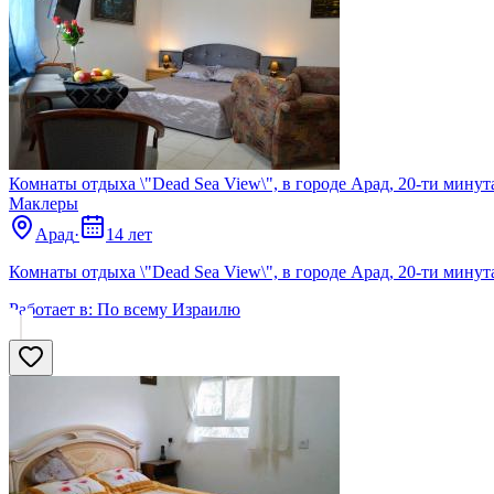
Комнаты отдыха \"Dead Sea View\", в городе Арад, 20-ти мину
Маклеры
Арад
·
14 лет
Комнаты отдыха \"Dead Sea View\", в городе Арад, 20-ти мину
Работает в:
По всему Израилю