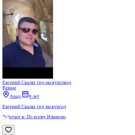
Евгений Скальт гид-экскурсовод
Разное
Арад
·
9 лет
Евгений Скальт гид экскурсод
Работает в:
По всему Израилю