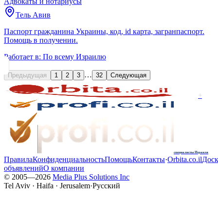
Адвокаты и нoтариусы
Тель Авив
Паспорт гражданина Украины, код, id карта, загранпаспорт.
Помощь в получении.
Работает в:
По всему Израилю
…
Предыдущая
1
2
3
32
Следующая
+
специалисты Израиля
Правила
Конфиденциальность
Помощь
Контакты
·
Orbita.co.il
Доск
объявлений
О компании
© 2005—
2026
Media Plus Solutions Inc
Tel Aviv · Haifa · Jerusalem
·
Русский