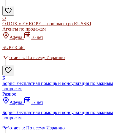
O
OTDIX v EVROPE ....ponimaem po RUSSKI
Агенты по продажам
Афула
·
16 лет
SUPER otd
Работает в:
По всему Израилю
Б
Борис -бесплатная помощь и консультация по важным
вопросам
Разное
Афула
·
17 лет
Борис -бесплатная помощь и консультация по важным
вопросам
Работает в:
По всему Израилю