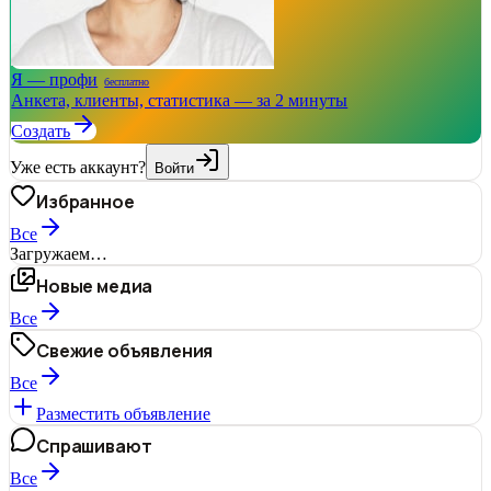
Я — профи
бесплатно
Анкета, клиенты, статистика — за 2 минуты
Создать
Уже есть аккаунт?
Войти
Избранное
Все
Загружаем…
Новые медиа
Все
Свежие объявления
Все
Разместить объявление
Спрашивают
Все