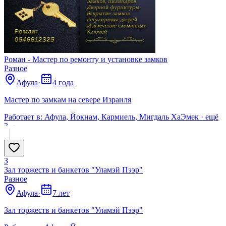
Роман - Мастер по ремонту и установке замков
Разное
Афула
·
4 года
Мастер по замкам на севере Израиля
Работает в:
Афула, Йокнам, Кармиель, Мигдаль ХаЭмек
· ещё
3
З
Зал торжеств и банкетов "Уламэй Пээр"
Разное
Афула
·
7 лет
Зал торжеств и банкетов "Уламэй Пээр"