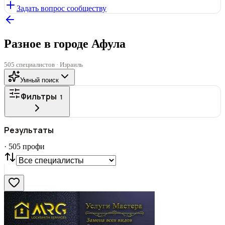
Задать вопрос сообществу
Разное в городе Афула
505 специалистов · Израиль
Умный поиск
Фильтры
1
ГОРОД
Результаты
Все
·
505
профи
СТАТУС
VIP
С фото
Нашли
505
профи
Сбросить