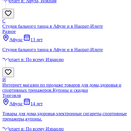
Работает в:
Афула, Йокнам
С
Студия бального танца в Афуле и в Нацрат-Илите
Разное
Афула
·
13 лет
Студия бального танца в Афуле и в Нацрат-Илите
Работает в:
По всему Израилю
И
Интернет магазин по продаже товаров для дома,здоровья и
спортивных тренажеров.Купоны и скидки
Торговля
Афула
·
14 лет
Товары для дома,здоровья,электронные сигареты,спортивные
тренажеры,купоны.
Работает в:
По всему Израилю