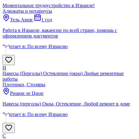
Моментальное трудоустройство в Израиле!
Адвокаты и нoтариусы
Тель Авив
·
1 год
Работа в Израиле, вакансии по всей стране, помощь с
оформлением документов
Работает в:
По всему Израилю
Н
Навесы (Перголы) Остекление (окна) Любые ремонтные
работы
Плотники, Столяры
Ришон ле Цион
Навесы (перголы) Окна, Остекление, Любой ремонт в доме
Работает в:
По всему Израилю
С