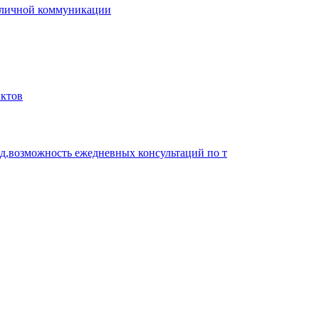
е личной коммуникации
ктов
од,возможность ежедневных консультаций по т