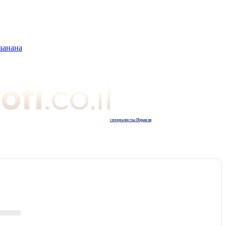
аанана
специалисты Израиля