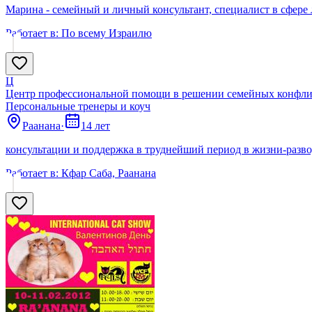
Марина - семейный и личный консультант, специалист в сфер
Работает в:
По всему Израилю
Ц
Центр профессиональной помощи в решении семейных конфли
Персональные тренеры и коуч
Раанана
·
14 лет
консультации и поддержка в труднейший период в жизни-разв
Работает в:
Кфар Саба, Раанана