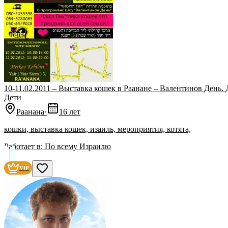
10-11.02.2011 – Выставка кошек в Раанане – Валентинов День. 
Дети
Раанана
·
16 лет
кошки, выставка кошек, изаиль, мероприятия, котята,
Работает в:
По всему Израилю
VIP