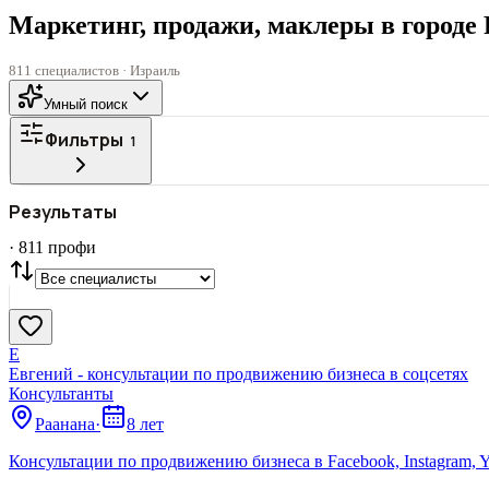
Маркетинг, продажи, маклеры в городе
811 специалистов · Израиль
Умный поиск
Фильтры
1
Все
ГОРОД
Результаты
СТАТУС
VIP
С фото
·
811
профи
Нашли
811
профи
Сбросить
Е
Евгений - консультации по продвижению бизнеса в соцсетях
Консультанты
Раанана
·
8 лет
Консультации по продвижению бизнеса в Facebook, Instagram, Y