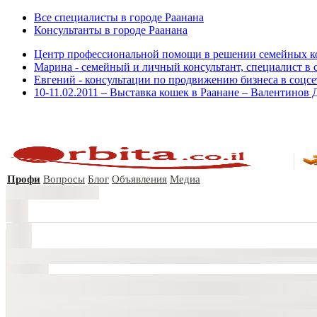
Все специалисты в городе Раанана
Консультанты в городе Раанана
Центр профессиональной помощи в решении семейных ко
Марина - семейный и личный консультант, специалист в
Евгений - консультации по продвижению бизнеса в соцс
10-11.02.2011 – Выставка кошек в Раанане – Валентинов 
Профи
Вопросы
Блог
Объявления
Медиа