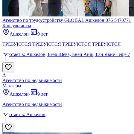
Агенство по трудоустройству GLOBAL Ашкелон 076-5470771
Консультанты
Ашкелон
·
9 лет
ТРЕБУЮТСЯ ТРЕБУЮТСЯ ТРЕБУЮТСЯ ТРЕБУЮТСЯ
Работает в:
Ашкелон, Беэр Шева, Бней Аиш, Ган Явне
· ещё
7
А
Агентство по недвижимости
Маклеры
Ашкелон
·
9 лет
Агентство по недвижимости
Работает в:
Ашкелон