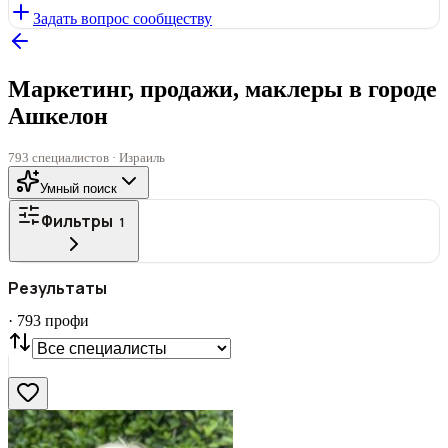
Задать вопрос сообществу
Маркетинг, продажи, маклеры в городе
Ашкелон
793 специалистов · Израиль
Умный поиск
Фильтры
1
ГОРОД
Результаты
Все
·
793
профи
СТАТУС
VIP
С фото
Нашли
793
профи
Сбросить