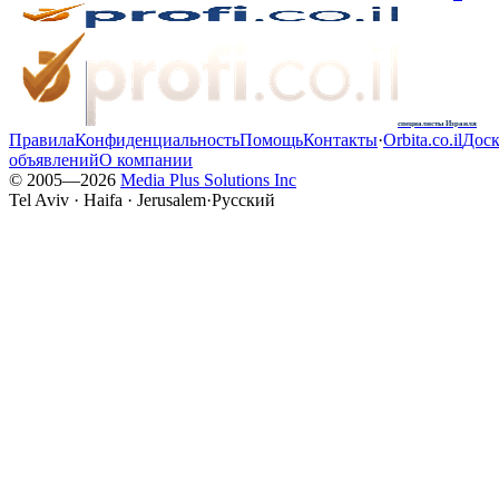
специалисты Израиля
Правила
Конфиденциальность
Помощь
Контакты
·
Orbita.co.il
Доск
объявлений
О компании
© 2005—
2026
Media Plus Solutions Inc
Tel Aviv · Haifa · Jerusalem
·
Русский