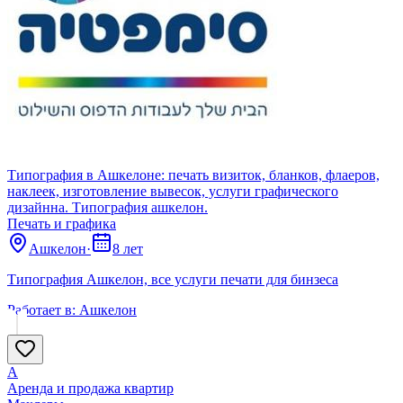
Типография в Ашкелоне: печать визиток, бланков, флаеров,
наклеек, изготовление вывесок, услуги графического
дизайнна. Типография ашкелон.
Печать и графика
Ашкелон
·
8 лет
Типография Ашкелон, все услуги печати для бинзеса
Работает в:
Ашкелон
А
Аренда и продажа квартир