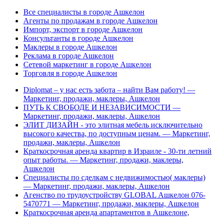
Все специалисты в городе Ашкелон
Агенты по продажам в городе Ашкелон
Импорт, экспорт в городе Ашкелон
Консультанты в городе Ашкелон
Маклеры в городе Ашкелон
Реклама в городе Ашкелон
Сетевой маркетинг в городе Ашкелон
Торговля в городе Ашкелон
Diplomat – у нас есть забота – найти Вам работу! —
Маркетинг, продажи, маклеры, Ашкелон
ПУТЬ К СВОБОДЕ И НЕЗАВИСИМОСТИ —
Маркетинг, продажи, маклеры, Ашкелон
ЭЛИТ ДИЗАЙН - это элитная мебель исключительно
высокого качества, по доступным ценам. — Маркетинг,
продажи, маклеры, Ашкелон
Краткосрочная аренда квартир в Израиле - 30-ти летний
опыт работы. — Маркетинг, продажи, маклеры,
Ашкелон
Специалисты по сделкам с недвижимостью( маклеры)
— Маркетинг, продажи, маклеры, Ашкелон
Агенство по трудоустройству GLOBAL Ашкелон 076-
5470771 — Маркетинг, продажи, маклеры, Ашкелон
Краткосрочная аренда апартаментов в Ашкелоне,