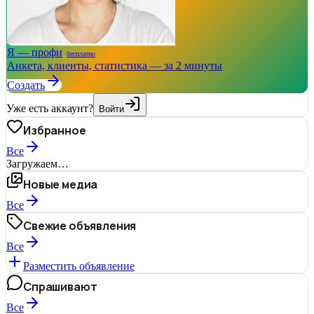
Я — профи
бесплатно
Анкета, клиенты, статистика — за 2 минуты
Создать
Уже есть аккаунт?
Войти
Избранное
Все
Загружаем…
Новые медиа
Все
Свежие объявления
Все
Разместить объявление
Спрашивают
Все