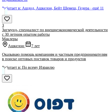
Работает в:
Ашдод, Ашкелон, Бейт Шемеш, Гедера
· ещё
11
З
Зигмунд- специалист по внешнеэкономической деятельности
с 30 летним опытом работы
Маклеры
Ашкелон
·
7 лет
Оказываю помощь компаниям и частным предпринимателям
в поиске оптовых поставок товаров и продуктов
Работает в:
По всему Израилю