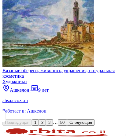
Вязаные обереги, живопись, украшения, натуральная
косметика
Художники
Ашкелон
·
9 лет
absa.ucoz..ru
Работает в:
Ашкелон
…
Предыдущая
1
2
3
50
Следующая
+