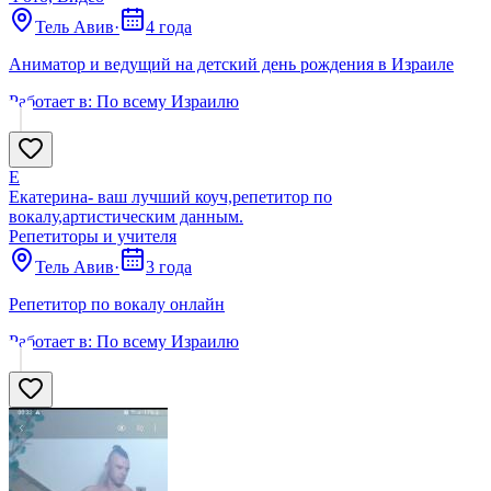
Тель Авив
·
4 года
Аниматор и ведущий на детский день рождения в Израиле
Работает в:
По всему Израилю
Е
Екатерина- ваш лучший коуч,репетитор по
вокалу,артистическим данным.
Репетиторы и учителя
Тель Авив
·
3 года
Репетитор по вокалу онлайн
Работает в:
По всему Израилю