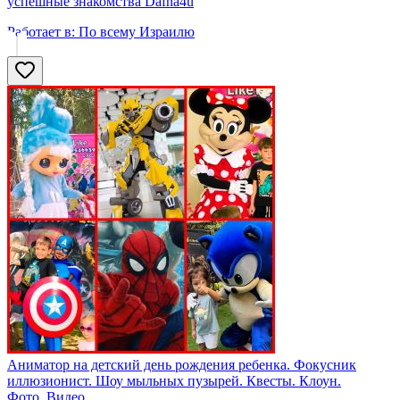
успешные знакомства Dafna4u
Работает в:
По всему Израилю
Аниматор на детский день рождения ребенка. Фокусник
иллюзионист. Шоу мыльных пузырей. Квесты. Клоун.
Фото, Видео