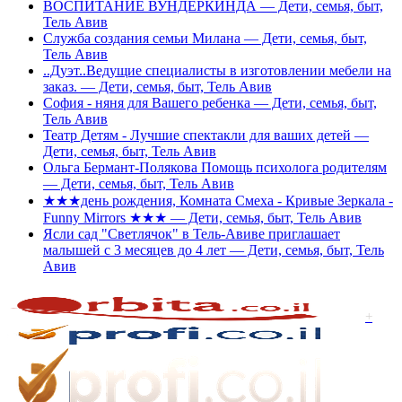
ВОСПИТАНИЕ ВУНДЕРКИНДА — Дети, семья, быт,
Тель Авив
Служба создания семьи Милана — Дети, семья, быт,
Тель Авив
..Дуэт..Ведущие специалисты в изготовлении мебели на
заказ. — Дети, семья, быт, Тель Авив
София - няня для Вашего ребенка — Дети, семья, быт,
Тель Авив
Театр Детям - Лучшие спектакли для ваших детей —
Дети, семья, быт, Тель Авив
Ольга Бермант-Полякова Помощь психолога родителям
— Дети, семья, быт, Тель Авив
★★★день рождения, Комната Смеха - Кривые Зеркала -
Funny Mirrors ★★★ — Дети, семья, быт, Тель Авив
Ясли сад "Светлячок" в Тель-Авиве приглашает
малышей с 3 месяцев до 4 лет — Дети, семья, быт, Тель
Авив
+