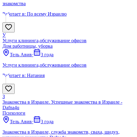
знакомства
Работает в:
По всему Израилю
У
Услуги клининга,обслуживание офисов
Дом работницы, уборка
Тель Авив
·
3 года
Услуги клининга,обслуживание офисов
Работает в:
Натания
З
Знакомства в Израиле. Успешные знакомства в Израиле -
Dafna4u
Психологи
Тель Авив
·
3 года
Знакомства в Израиле, служба знакомств, сваха, шидух,