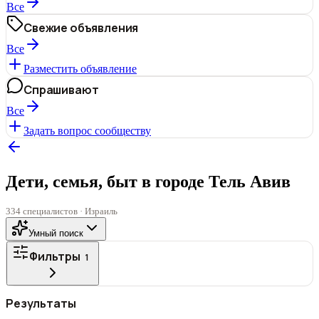
Все
Свежие объявления
Все
Разместить объявление
Спрашивают
Все
Задать вопрос сообществу
Дети, семья, быт в городе Тель Авив
334 специалистов · Израиль
Умный поиск
Фильтры
1
ГОРОД
Результаты
Все