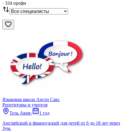
·
334
профи
СТАТУС
VIP
С фото
Нашли
334
профи
Сбросить
Языковая школа Англо Сакс
Репетиторы и учителя
Тель Авив
·
1 год
Английский и французский для детей от 6 до 18 лет через
Зум.