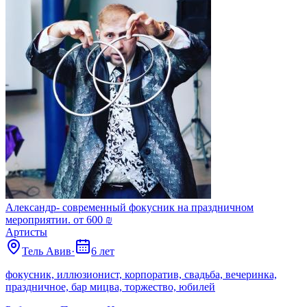
Александр- современный фокусник на праздничном
мероприятии. от 600 ₪
Артисты
Тель Авив
·
6 лет
фокусник, иллюзионист, корпоратив, свадьба, вечеринка,
праздничное, бар мицва, торжество, юбилей