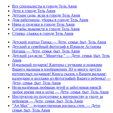
Все специалисты в городе Тель Авив
Дети в городе Тель Авив
Детские сады, ясли в городе Тель Авив
Дом работницы, уборка в городе Тель Авив
Няни и сиделки в городе Тель Авив
Службы знакомств в городе Тель Авив
Стирка, глажка в городе Тель Авив
Детский портал Тинка — Дети, семья, быт, Тель Авив
Детский и семейный фотограф в Израиле Астахова
Наташа — Дети, семья, быт, Тель Авив
Детский сад-ясли " Мишутка " — Дети, семья, быт, Тель
Авив
Идеальный подарок! Картина с ручками и ножками
Вашего малыша в изображении 3D и много других
интересных подарков! Книга сказок о Вашем малыше,
календари и коллажи из фотографий Вашего ребенка! —
Дети, семья, быт, Тель Авив
Неля-надёжная,любящая детей и заботливая няня.В
любое время дня и ночи — Дети, семья, быт, Тель Авив
Инструктор по подготовке к материнству и уходу за
ребенком — Дети, семья, быт, Тель Авив
"Art Max" – художественная роспись стен. — Дети,
семья, быт, Тель Авив