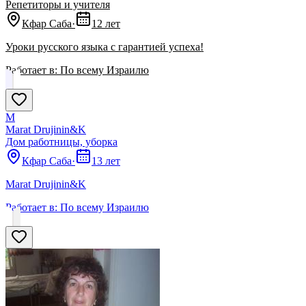
Репетиторы и учителя
Кфар Саба
·
12 лет
Уроки русского языка с гарантией успеха!
Работает в:
По всему Израилю
M
Marat Drujinin&K
Дом работницы, уборка
Кфар Саба
·
13 лет
Marat Drujinin&K
Работает в:
По всему Израилю