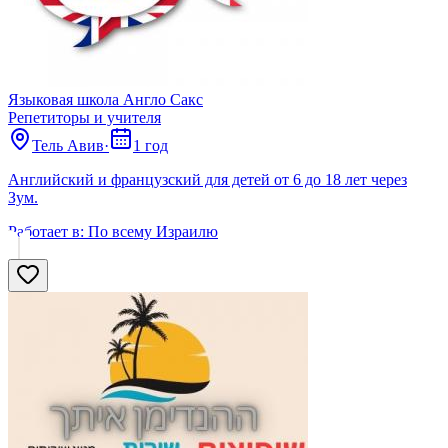
Языковая школа Англо Сакс
Репетиторы и учителя
Тель Авив
·
1 год
Английский и французский для детей от 6 до 18 лет через
Зум.
Работает в:
По всему Израилю