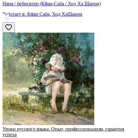
Няня / бебиситер (Кфар-Саба / Ход Ха Шарон)
Работает в:
Кфар Саба, Ход ХаШарон
Уроки русского языка. Опыт, профессионализм, гарантия
успеха