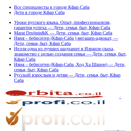
Все специалисты в городе Кфар Саба
Дети в городе Кфар Саба
Уроки русского языка. Опыт, профессионализм,
гарантия успеха — Дети, семья, быт, Кфар Саба
Marat Drujinin&K — Дети, семья, быт, Кфар Саба
Няня – бебиситер (Кфар-Саба ) мегашер-адвокат, —
Дети, семья, быт, Кфар Саба
Нелля одна из лучших шадханит в Израиле,сваха,
знакомство с целью создания семьи — Дети, семья, быт,
Кфар Саба
Няня – бебиситер (Кфар-Саба ,Ход Ха Шарон) — Дети,
семья, быт, Кфар Саба
Русский взрослым и детям — Дети, семья, быт, Кфар
Саба
+
специалисты Израиля