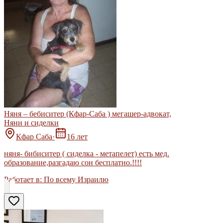
Няня – бебиситер (Кфар-Саба ) мегашер-адвокат,
Няни и сиделки
Кфар Саба
·
16 лет
няня- бибиситер ( сиделка - метапелет) есть мед.
образование,разгадаю сон бесплатно.!!!!
Работает в:
По всему Израилю