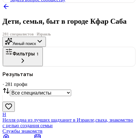
Дети, семья, быт в городе Кфар Саба
281 специалистов · Израиль
Умный поиск
Фильтры
1
ГОРОД
Результаты
Все
·
281
профи
СТАТУС
VIP
С фото
Нашли
281
профи
Сбросить
Н
Нелля одна из лучших шадханит в Израиле,сваха, знакомство
с целью создания семьи
Службы знакомств