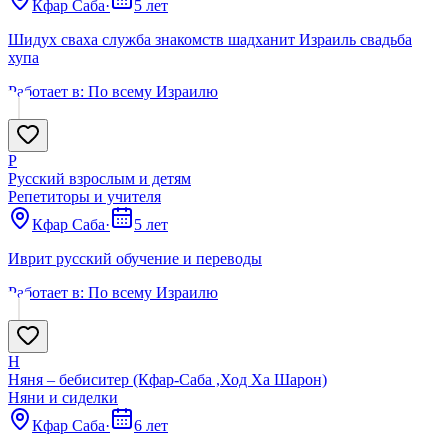
Кфар Саба
·
5 лет
Шидух сваха служба знакомств шадханит Израиль свадьба
хупа
Работает в:
По всему Израилю
Р
Русский взрослым и детям
Репетиторы и учителя
Кфар Саба
·
5 лет
Иврит русский обучение и переводы
Работает в:
По всему Израилю
Н
Няня – бебиситер (Кфар-Саба ,Ход Ха Шарон)
Няни и сиделки
Кфар Саба
·
6 лет