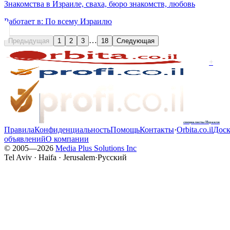
Знакомства в Израиле, сваха, бюро знакомств, любовь
Работает в:
По всему Израилю
…
Предыдущая
1
2
3
18
Следующая
+
специалисты Израиля
Правила
Конфиденциальность
Помощь
Контакты
·
Orbita.co.il
Доск
объявлений
О компании
© 2005—
2026
Media Plus Solutions Inc
Tel Aviv · Haifa · Jerusalem
·
Русский