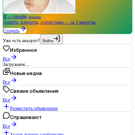
Я — профи
бесплатно
Анкета, клиенты, статистика — за 2 минуты
Создать
Уже есть аккаунт?
Войти
Избранное
Все
Загружаем…
Новые медиа
Все
Свежие объявления
Все
Разместить объявление
Спрашивают
Все
Задать вопрос сообществу