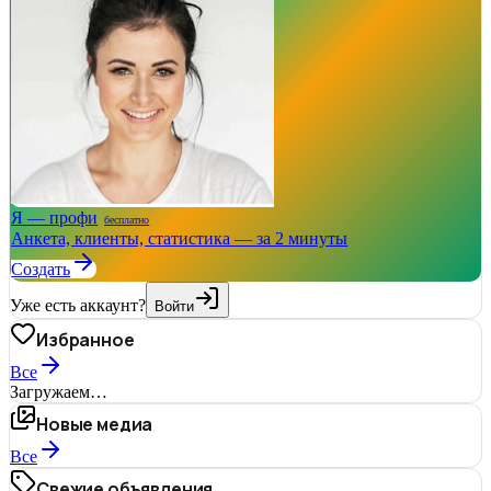
Я — профи
бесплатно
Анкета, клиенты, статистика — за 2 минуты
Создать
Уже есть аккаунт?
Войти
Избранное
Все
Загружаем…
Новые медиа
Все
Свежие объявления