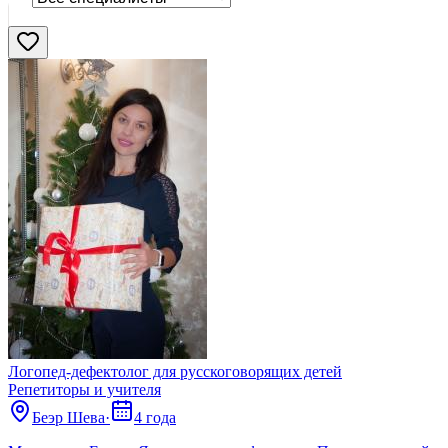
Нашли
192
профи
Сбросить
Логопед-дефектолог для русскоговорящих детей
Репетиторы и учителя
Беэр Шева
·
4 года