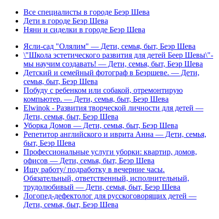
Все специалисты в городе Беэр Шева
Дети в городе Беэр Шева
Няни и сиделки в городе Беэр Шева
Ясли-сад "Олялим" — Дети, семья, быт, Беэр Шева
\"Школа эстетического развития для детей Беер Шевы\"-
мы научим создавать! — Дети, семья, быт, Беэр Шева
Детский и семейный фотограф в Беэршеве. — Дети,
семья, быт, Беэр Шева
Побуду с ребенком или собакой, отремонтирую
компьютер. — Дети, семья, быт, Беэр Шева
Elwinok - Развития творческой личности для детей —
Дети, семья, быт, Беэр Шева
Уборка Домов — Дети, семья, быт, Беэр Шева
Репетитор английского и иврита Анна — Дети, семья,
быт, Беэр Шева
Профессиональные услуги уборки: квартир, домов,
офисов — Дети, семья, быт, Беэр Шева
Ищу работу/ подработку в вечерние часы.
Обязательный, ответственный, исполнительный,
трудолюбивый — Дети, семья, быт, Беэр Шева
Логопед-дефектолог для русскоговорящих детей —
Дети, семья, быт, Беэр Шева