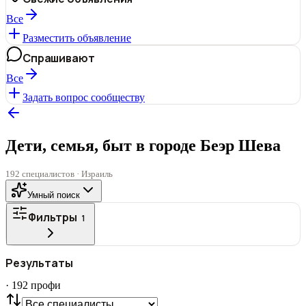
Все
Разместить объявление
Спрашивают
Все
Задать вопрос сообществу
Дети, семья, быт в городе Беэр Шева
192 специалистов · Израиль
Умный поиск
Фильтры
1
ГОРОД
Результаты
Все
·
192
профи
СТАТУС
VIP
С фото