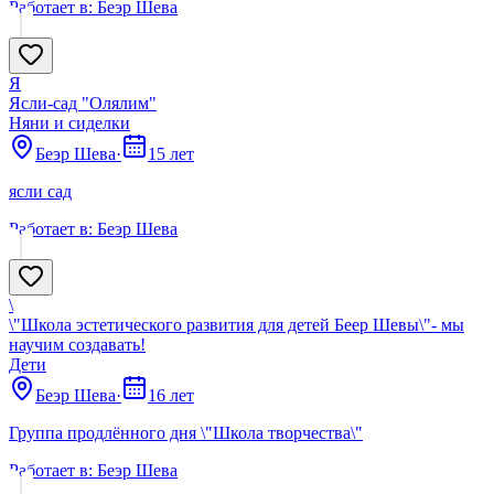
Работает в:
Беэр Шева
Я
Ясли-сад "Олялим"
Няни и сиделки
Беэр Шева
·
15 лет
ясли сад
Работает в:
Беэр Шева
\
\"Школа эстетического развития для детей Беер Шевы\"- мы
научим создавать!
Дети
Беэр Шева
·
16 лет
Группа продлённого дня \"Школа творчества\"
Работает в:
Беэр Шева