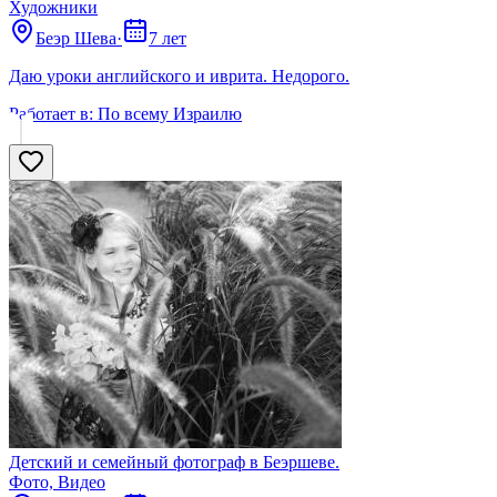
Художники
Беэр Шева
·
7 лет
Даю уроки английского и иврита. Недорого.
Работает в:
По всему Израилю
Детский и семейный фотограф в Беэршеве.
Фото, Видео