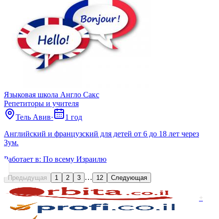
Языковая школа Англо Сакс
Репетиторы и учителя
Тель Авив
·
1 год
Английский и французский для детей от 6 до 18 лет через
Зум.
Работает в:
По всему Израилю
…
Предыдущая
1
2
3
12
Следующая
+