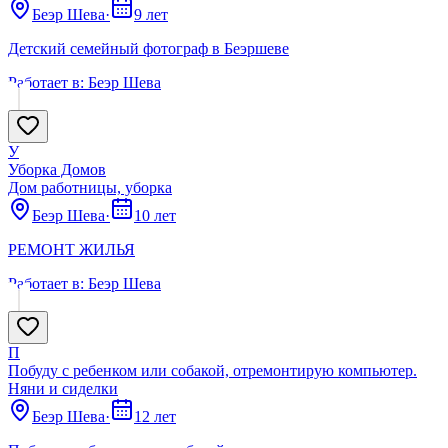
Беэр Шева
·
9 лет
Детский семейный фотограф в Беэршеве
Работает в:
Беэр Шева
У
Уборка Домов
Дом работницы, уборка
Беэр Шева
·
10 лет
РЕМОНТ ЖИЛЬЯ
Работает в:
Беэр Шева
П
Побуду с ребенком или собакой, отремонтирую компьютер.
Няни и сиделки
Беэр Шева
·
12 лет