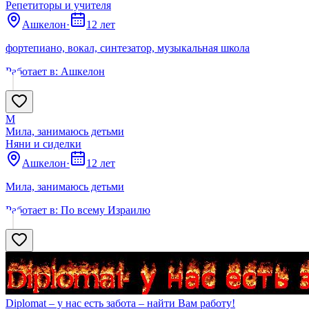
Репетиторы и учителя
Ашкелон
·
12 лет
фортепиано, вокал, синтезатор, музыкальная школа
Работает в:
Ашкелон
М
Мила, занимаюсь детьми
Няни и сиделки
Ашкелон
·
12 лет
Мила, занимаюсь детьми
Работает в:
По всему Израилю
Diplomat – у нас есть забота – найти Вам работу!