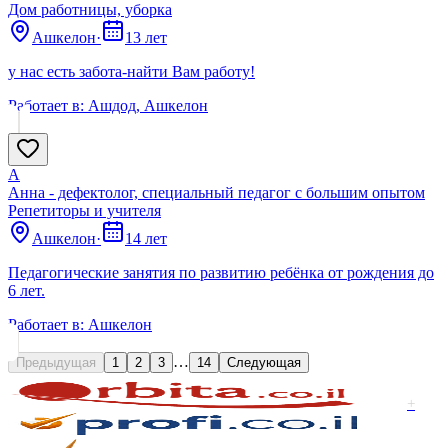
Дом работницы, уборка
Ашкелон
·
13 лет
у нас есть забота-найти Вам работу!
Работает в:
Ашдод, Ашкелон
A
Aнна - дефектолог, специальный педагог с большим опытом
Репетиторы и учителя
Ашкелон
·
14 лет
Педагогические занятия по развитию ребёнка от рождения до
6 лет.
Работает в:
Ашкелон
…
Предыдущая
1
2
3
14
Следующая
+