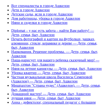
Все специалисты в городе Ашкелон
Дети в городе Ашкелон
Детские сады, ясли в городе Ашкелон
Дом работницы, уборка в городе Ашкелон
Няни и сиделки в городе Ашкелон
Diplomat – у нас есть забота – найти Вам работу! —
Дети, семья, быт, Ашкелон
Печать фотографий и картин на футболках, чашках,
алюминии, стекле, керамике и дереве — Дети, семья,
быт, Ашкелон
Наркомания. Решение проблемы. — Дети, семья, быт,
Ашкелон
Паша-нарисует для вашего ребенка сказочный мир! —
Дети, семья, быт, Ашкелон
Няня на летние каникулы — Дети, семья, быт, Ашкелон
Уборка квартир — Дети, семья, быт, Ашкелон
Частная музыкальная школа Василисы Семеновой
(Ашкелон) — Дети, семья, быт, Ашкелон
Мишпахтон "Страна чудес" (Ашкелон). — Дети, семья,
быт, Ашкелон
Домашний мастер! — Дети, семья, быт, Ашкелон
лучшая няня — Дети, семья, быт, Ашкелон
Aнна - дефектолог, специальный педагог с большим