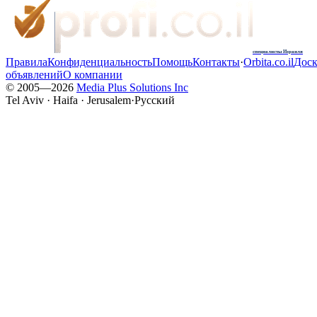
специалисты Израиля
Правила
Конфиденциальность
Помощь
Контакты
·
Orbita.co.il
Доск
объявлений
О компании
© 2005—
2026
Media Plus Solutions Inc
Tel Aviv · Haifa · Jerusalem
·
Русский