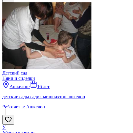
Детский сад
Няни и сиделки
Ашкелон
·
16 лет
детские сады садик мишпахтон ашкелон
Работает в:
Ашкелон
У
Уборка квартир