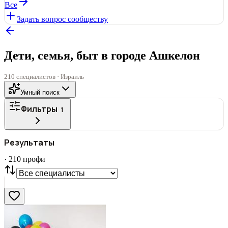
Все
Задать вопрос сообществу
Дети, семья, быт в городе Ашкелон
210 специалистов · Израиль
Умный поиск
Фильтры
1
ГОРОД
Результаты
Все
·
210
профи
СТАТУС
VIP
С фото
Нашли
210
профи
Сбросить