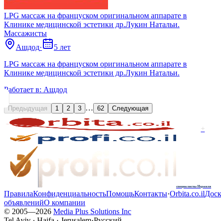
LPG массаж на француском оригинальном аппарате в
Клинике медицинской эстетики др.Лукин Натальи.
Массажисты
Ашдод
·
5 лет
LPG массаж на француском оригинальном аппарате в
Клинике медицинской эстетики др.Лукин Натальи.
Работает в:
Ашдод
…
Предыдущая
1
2
3
62
Следующая
+
специалисты Израиля
Правила
Конфиденциальность
Помощь
Контакты
·
Orbita.co.il
Доск
объявлений
О компании
© 2005—
2026
Media Plus Solutions Inc
Tel Aviv · Haifa · Jerusalem
·
Русский