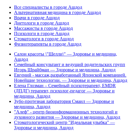
Все специалисты в городе Ашдод
Альтернативная медицина в городе Ашдод
Врачи в городе Ашдод
Диетологи в городе Ашдод
Массажисты в городе Ашдод
Психологи в городе Ашдод
Стоматологи в городе Ашдод
Физиотерапевты в городе Ашдод
Салон красоты \"Шелли\" — Здоровье и медицина,
Ашдод
Семейный консультант и ведущий родительских групп
Игорь Шрайбман — Здоровье и медицина, Ашдод
Евгений - массаж,разработанный Японской компанией.
Новейшие технологии. — Здоровье и медицина, Ашдод
Елена Глозман – Семейный психотерапевт, EMDR
(ДПДГ) терапевт, психолог-педагог — Здоровье и
медицина, Ашдод
Зубо-протезная лаборатория Смаил — Здоровье и
медицина, Ашдод
"Алеф" - центр биоинформационных технологий и
духовного развития — Здоровье и медицина, Ашдод
Стоматологический центр "Идеальная улыбка" —
Здоровье и медицина, Ашдод