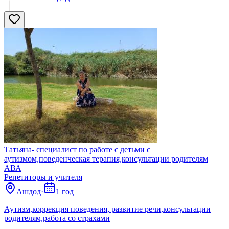
Татьяна- специалист по работе с детьми с
аутизмом,поведенческая терапия,консультации родителям
АВА
Репетиторы и учителя
Ашдод
·
1 год
Аутизм,коррекция поведения, развитие речи,консультации
родителям,работа со страхами