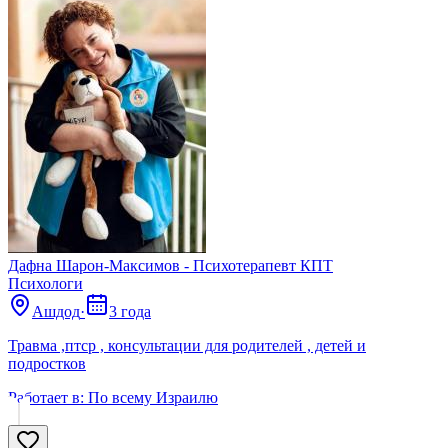
Дафна Шарон-Максимов - Психотерапевт КПТ
Психологи
Ашдод
·
3 года
Травма ,птср , консультации для родителей , детей и
подростков
Работает в:
По всему Израилю