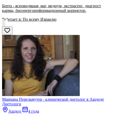
Берта - ясновидящая, маг, медиум, экстрасенс, диагност
кармы, биоэнергоинформационный корректор.
Работает в:
По всему Израилю
Мариана Перельмутер - клинической диетолог в Ашдоде
Диетологи
Ашдод
·
4 года