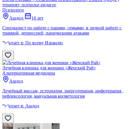
терапевт, психолог-педагог
Психологи
Ашдод
·
16 лет
Специалист по работе с парами, семьями, в личной работе с
травмой, депрессией, паническими атаками
Работает в:
По всему Израилю
Лечебная клиника для женщин «Женский Рай»
Альтернативная медицина
Ашдод
Лечебный массаж, остеопатия, энерготерапия, инфотерапия ,
рефлексология, мануальная косметология
Работает в:
Ашдод