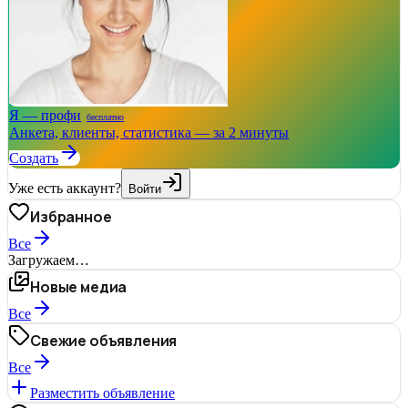
Я — профи
бесплатно
Анкета, клиенты, статистика — за 2 минуты
Создать
Уже есть аккаунт?
Войти
Избранное
Все
Загружаем…
Новые медиа
Все
Свежие объявления
Все
Разместить объявление