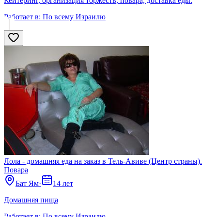
Кейтеринг, организация торжеств, повара, доставка еды.
Работает в:
По всему Израилю
Лола - домашняя еда на заказ в Тель-Авиве (Центр страны).
Поварa
Бат Ям
·
14 лет
Домашняя пища
Работает в:
По всему Израилю