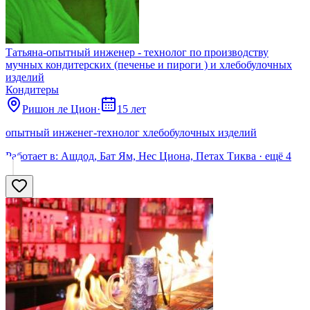
Татьяна-опытный инженер - технолог по производству
мучных кондитерских (печенье и пироги ) и хлебобулочных
изделий
Кондитеры
Ришон ле Цион
·
15 лет
опытный инженег-технолог хлебобулочных изделий
Работает в:
Ашдод, Бат Ям, Нес Циона, Петах Тиква
· ещё
4