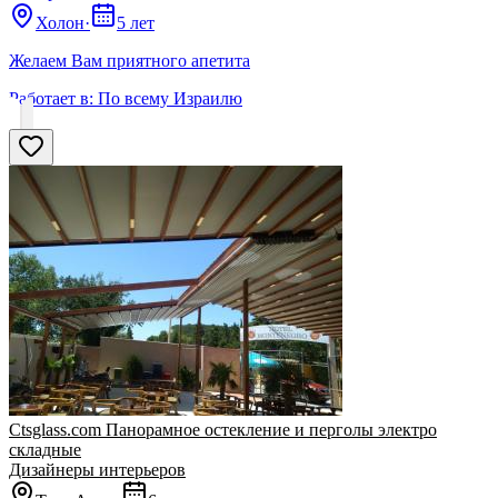
Холон
·
5 лет
Желаем Вам приятного апетита
Работает в:
По всему Израилю
Ctsglass.com Панорамное остекление и перголы электро
складные
Дизайнеры интерьеров