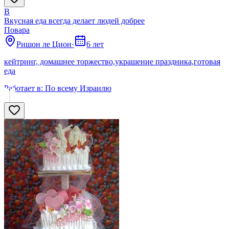
В
Вкусная еда всегда делает людей добрее
Поварa
Ришон ле Цион
·
6 лет
кейтринг, домашнее торжество,украшение праздника,готовая
еда
Работает в:
По всему Израилю