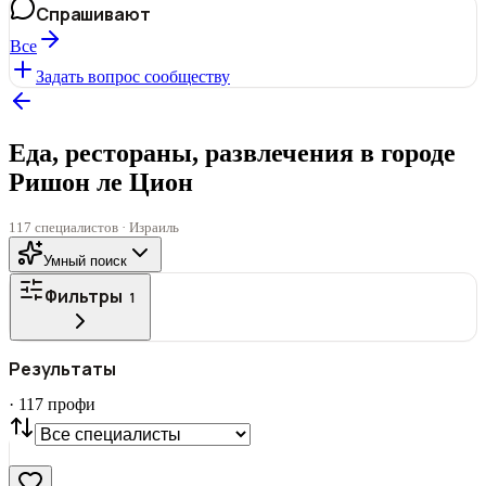
Спрашивают
Все
Задать вопрос сообществу
Еда, рестораны, развлечения в городе
Ришон ле Цион
117 специалистов · Израиль
Умный поиск
Фильтры
1
ГОРОД
Результаты
Все
·
117
профи
СТАТУС
VIP
С фото
Нашли
117
профи
Сбросить