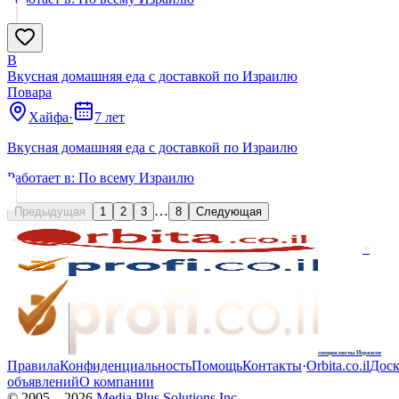
В
Вкусная домашняя еда с доставкой по Израилю
Поварa
Хайфа
·
7 лет
Вкусная домашняя еда с доставкой по Израилю
Работает в:
По всему Израилю
…
Предыдущая
1
2
3
8
Следующая
+
специалисты Израиля
Правила
Конфиденциальность
Помощь
Контакты
·
Orbita.co.il
Доск
объявлений
О компании
© 2005—
2026
Media Plus Solutions Inc