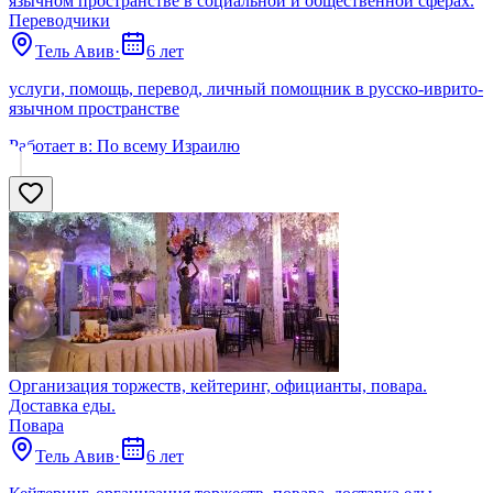
язычном пространстве в социальной и общественной сферах.
Переводчики
Тель Авив
·
6 лет
услуги, помощь, перевод, личный помощник в русско-иврито-
язычном пространстве
Работает в:
По всему Израилю
Организация торжеств, кейтеринг, официанты, повара.
Доставка еды.
Поварa
Тель Авив
·
6 лет