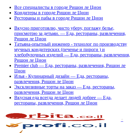
Все специалисты в городе Ришон ле Цион
Кондитеры в городе Ришон ле Цион
Рестораны и пабы в городе Ришон ле Цион
Вкусно приготовлю, чисто уберу, поглажу белье,
присмотрю за детьми. — Еда, рестораны, развлечения,
Ришон ле Цион
Татьяна-опытный инженер - технолог по производству
мучных кондитерских (печенье и пироги ) и
хлебобулочных изделий — Еда, рестораны, развлечения,
Ришон ле Цион
Premier club — Еда, рестораны, развлечения, Ришон ле
Цион
Илья - Кулинарный дизайн — Еда, рестораны,
развлечения, Ришон ле Цион
Эксклюзивные торты на заказ — Еда, рестораны,
развлечения, Ришон ле Цион
Вкусная еда всегда делает людей добрее — Еда,
рестораны, развлечения, Ришон ле Цион
+