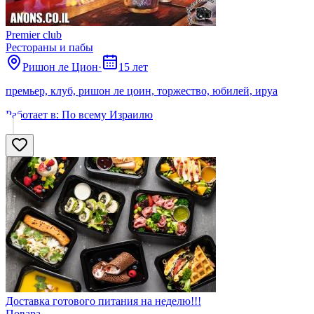
Premier club
Рестораны и пабы
Ришон ле Цион
·
15 лет
премьер, клуб, ришон ле цоин, торжество, юбилей, ируа
Работает в:
По всему Израилю
Доставка готового питания на неделю!!!
Поварa