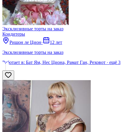
Эксклюзивные торты на заказ
Кондитеры
Ришон ле Цион
·
12 лет
Эксклюзивные торты на заказ
Работает в:
Бат Ям, Нес Циона, Рамат Ган, Реховот
· ещё
3