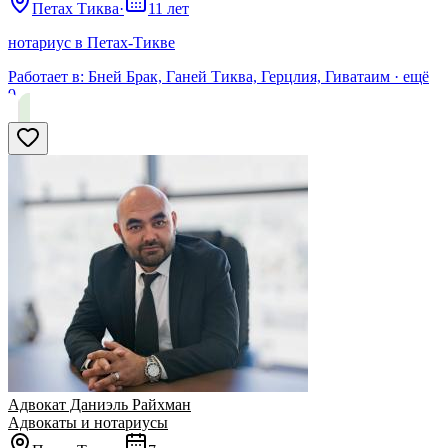
Петах Тиква
·
11 лет
нотариус в Петах-Тикве
Работает в:
Бней Брак, Ганей Тиква, Герцлия, Гиватаим
· ещё
9
Адвокат Даниэль Райхман
Адвокаты и нoтариусы