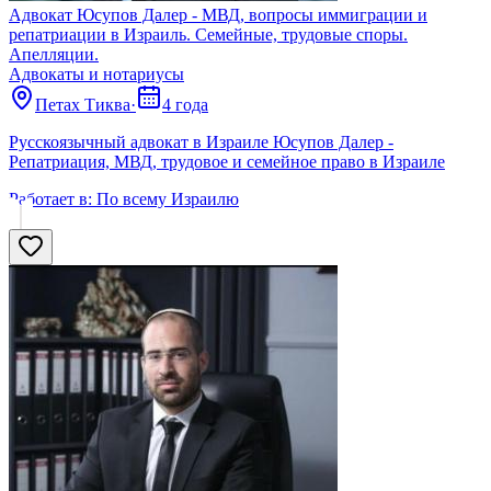
Адвокат Юсупов Далер - МВД, вопросы иммиграции и
репатриации в Израиль. Семейные, трудовые споры.
Апелляции.
Адвокаты и нoтариусы
Петах Тиква
·
4 года
Русскоязычный адвокат в Израиле Юсупов Далер -
Репатриация, МВД, трудовое и семейное право в Израиле
Работает в:
По всему Израилю