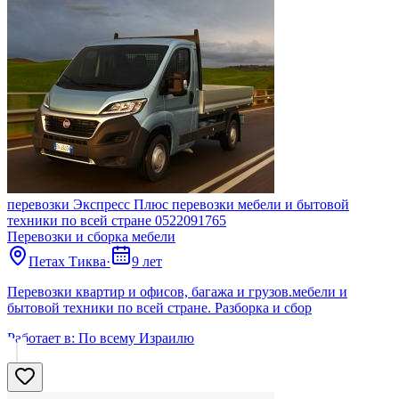
перевозки Экспресс Плюс перевозки мебели и бытовой
техники по всей стране 0522091765
Перевозки и сборка мебели
Петах Тиква
·
9 лет
Перевозки квартир и офисов, багажа и грузов.мебели и
бытовой техники по всей стране. Разборка и сбор
Работает в:
По всему Израилю