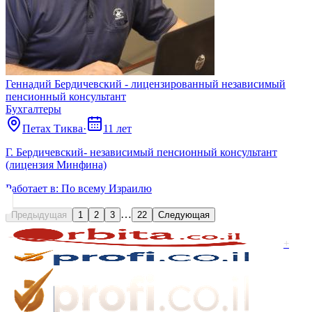
Геннадий Бердичевский - лицензированный независимый
пенсионный консультант
Бухгалтеры
Петах Тиква
·
11 лет
Г. Бердичевский- независимый пенсионный консультант
(лицензия Минфина)
Работает в:
По всему Израилю
…
Предыдущая
1
2
3
22
Следующая
+