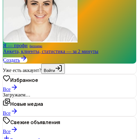
Я — профи
бесплатно
Анкета, клиенты, статистика — за 2 минуты
Создать
Уже есть аккаунт?
Войти
Избранное
Все
Загружаем…
Новые медиа
Все
Свежие объявления
Все