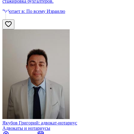
стажировка бухгалтеров.
Работает в:
По всему Израилю
Якубов Григорий: адвокат-нотариус
Адвокаты и нoтариусы