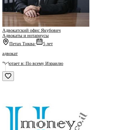
Адвокатский офис Якубович
Адвокаты и нoтариусы
Петах Тиква
·
5 лет
адвокат
Работает в:
По всему Израилю