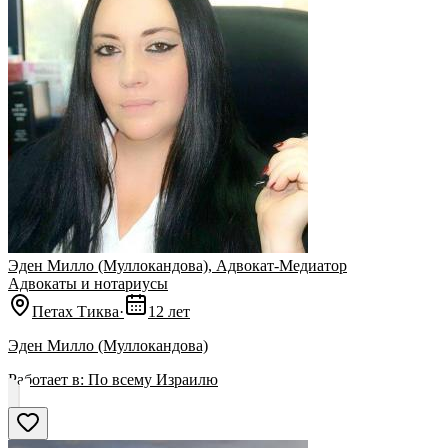
Эден Милло (Муллокандова), Aдвокат-Медиатор
Адвокаты и нoтариусы
Петах Тиква
·
12 лет
Эден Милло (Муллокандова)
Работает в:
По всему Израилю