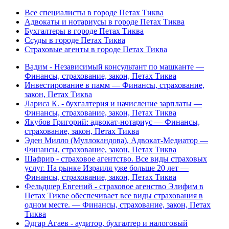
Все специалисты в городе Петах Тиква
Адвокаты и нoтариусы в городе Петах Тиква
Бухгалтеры в городе Петах Тиква
Ссуды в городе Петах Тиква
Страховые агенты в городе Петах Тиква
Вадим - Независимый консультант по машканте —
Финансы, страхование, закон, Петах Тиква
Инвестирование в памм — Финансы, страхование,
закон, Петах Тиква
Лариса К. - бухгалтерия и начисление зарплаты —
Финансы, страхование, закон, Петах Тиква
Якубов Григорий: адвокат-нотариус — Финансы,
страхование, закон, Петах Тиква
Эден Милло (Муллокандова), Aдвокат-Медиатор —
Финансы, страхование, закон, Петах Тиква
Шафрир - страховое агентство. Все виды страховых
услуг. На рынке Израиля уже больше 20 лет —
Финансы, страхование, закон, Петах Тиква
Фельдшер Евгений - страховое агенство Элифим в
Петах Тикве обеспечивает все виды страхования в
одном месте. — Финансы, страхование, закон, Петах
Тиква
Эдгар Агаев - аудитор, бухгалтер и налоговый