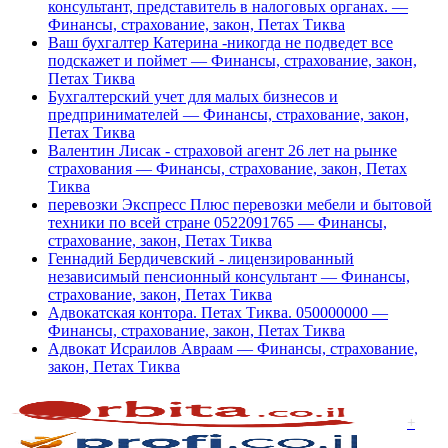
консультант, представитель в налоговых органах. —
Финансы, страхование, закон, Петах Тиква
Ваш бухгалтер Катерина -никогда не подведет все
подскажет и поймет — Финансы, страхование, закон,
Петах Тиква
Бухгалтерский учет для малых бизнесов и
предпринимателей — Финансы, страхование, закон,
Петах Тиква
Валентин Лисак - страховой агент 26 лет на рынке
страхования — Финансы, страхование, закон, Петах
Тиква
перевозки Экспресс Плюс перевозки мебели и бытовой
техники по всей стране 0522091765 — Финансы,
страхование, закон, Петах Тиква
Геннадий Бердичевский - лицензированный
независимый пенсионный консультант — Финансы,
страхование, закон, Петах Тиква
Адвокатская контора. Петах Тиква. 050000000 —
Финансы, страхование, закон, Петах Тиква
Адвокат Исраилов Авраам — Финансы, страхование,
закон, Петах Тиква
+