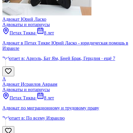
Адвокат Юрий Ласко
Адвокаты и нoтариусы
Петах Тиква
·
8 лет
Адвокат в Петах Тикве Юрий Ласко - юридическая помощь в
Израиле
Работает в:
Ариэль, Бат Ям, Бней Брак, Герцлия
· ещё
7
А
Адвокат Исраилов Авраам
Адвокаты и нoтариусы
Петах Тиква
·
8 лет
Адвокат по миграционному и трудовому праву
Работает в:
По всему Израилю