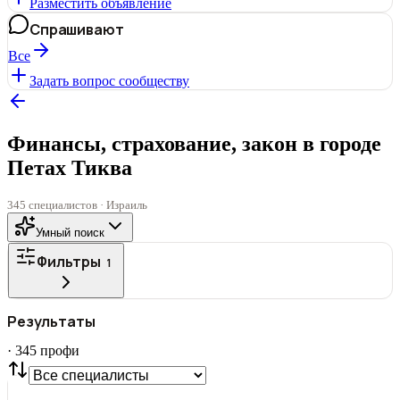
Разместить объявление
Спрашивают
Все
Задать вопрос сообществу
Финансы, страхование, закон в городе
Петах Тиква
345 специалистов · Израиль
Умный поиск
Фильтры
1
ГОРОД
Результаты
Все
·
345
профи
СТАТУС
VIP
С фото
Нашли
345
профи