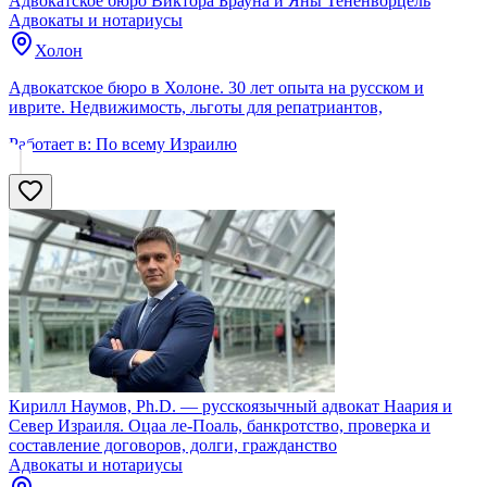
Адвокатское бюро Виктора Брауна и Яны Тененворцель
Адвокаты и нoтариусы
Холон
Адвокатское бюро в Холоне. 30 лет опыта на русском и
иврите. Недвижимость, льготы для репатриантов,
Работает в:
По всему Израилю
Кирилл Наумов, Ph.D. — русскоязычный адвокат Наария и
Север Израиля. Оцаа ле-Поаль, банкротство, проверка и
составление договоров, долги, гражданство
Адвокаты и нoтариусы