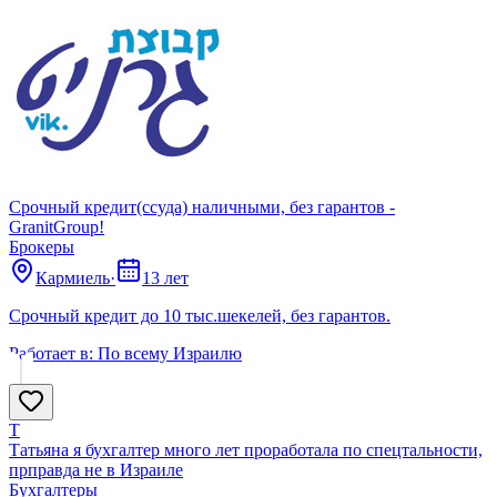
Срочный кредит(ссуда) наличными, без гарантов -
GranitGroup!
Брокеры
Кармиель
·
13 лет
Срочный кредит до 10 тыс.шекелей, без гарантов.
Работает в:
По всему Израилю
Т
Татьяна я бухгалтер много лет проработала по спецтальности,
прправда не в Израиле
Бухгалтеры