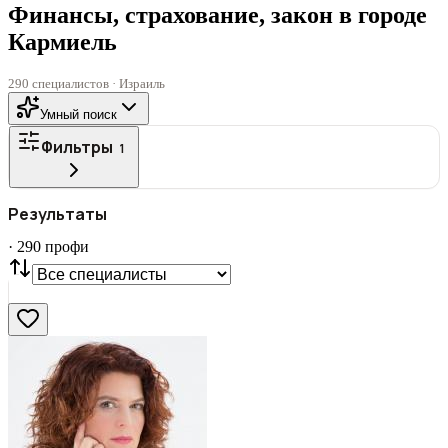
Финансы, страхование, закон в городе
Кармиель
290 специалистов · Израиль
Умный поиск
Фильтры
1
ГОРОД
Результаты
Все
·
290
профи
СТАТУС
VIP
С фото
Нашли
290
профи
Сбросить