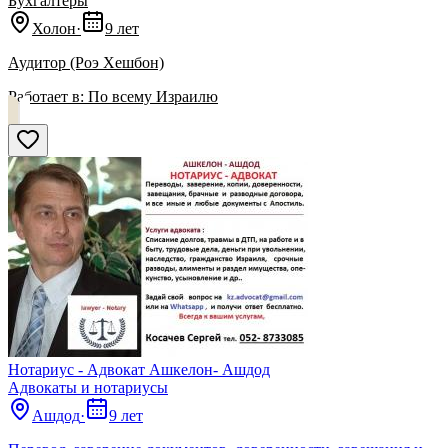
Бухгалтеры
Холон
·
9 лет
Аудитор (Роэ Хешбон)
Работает в:
По всему Израилю
Нотариус - Адвокат Ашкелон- Ашдод
Адвокаты и нoтариусы
Ашдод
·
9 лет