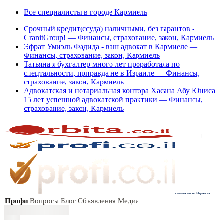
Все специалисты в городе Кармиель
Срочный кредит(ссуда) наличными, без гарантов -
GranitGroup! — Финансы, страхование, закон, Кармиель
Эфрат Умиэль Фадида - ваш адвокат в Кармиеле —
Финансы, страхование, закон, Кармиель
Татьяна я бухгалтер много лет проработала по
спецтальности, прправда не в Израиле — Финансы,
страхование, закон, Кармиель
Адвокатская и нотариальная контора Хасана Абу Юниса
15 лет успешной адвокатской практики — Финансы,
страхование, закон, Кармиель
+
специалисты Израиля
Профи
Вопросы
Блог
Объявления
Медиа