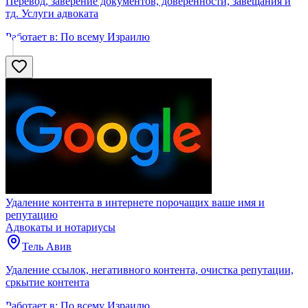
Перевод, заверение документов, доверенности, завещания и
тд. Услуги адвоката
Работает в:
По всему Израилю
Удаление контента в интернете порочащих ваше имя и
репутацию
Адвокаты и нoтариусы
Тель Авив
Удаление ссылок, негативного контента, очистка репутации,
сркытие контента
Работает в:
По всему Израилю