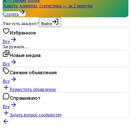
Я — профи
бесплатно
Анкета, клиенты, статистика — за 2 минуты
Создать
Уже есть аккаунт?
Войти
Избранное
Все
Загружаем…
Новые медиа
Все
Свежие объявления
Все
Разместить объявление
Спрашивают
Все
Задать вопрос сообществу