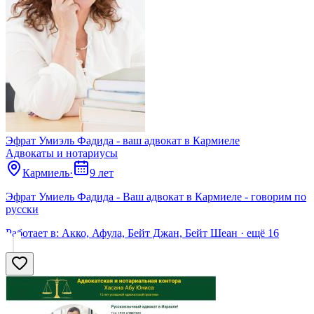
Эфрат Умиэль Фадида - ваш адвокат в Кармиеле
Адвокаты и нoтариусы
Кармиель
·
9 лет
Эфрат Умиель Фадида - Ваш адвокат в Кармиеле - говорим по
русски
Работает в:
Акко, Афула, Бейт Джан, Бейт Шеан
· ещё
16