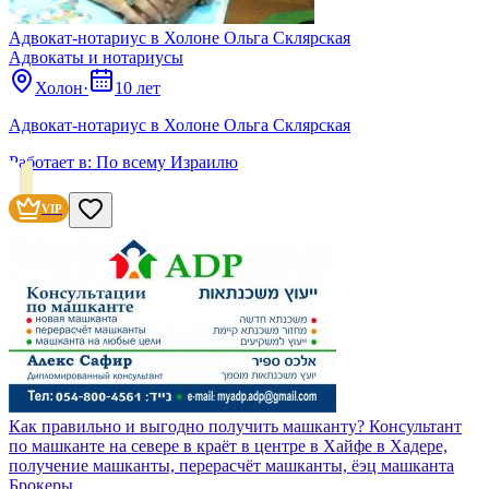
Адвокат-нотариус в Холоне Ольга Склярская
Адвокаты и нoтариусы
Холон
·
10 лет
Адвокат-нотариус в Холоне Ольга Склярская
Работает в:
По всему Израилю
VIP
Как правильно и выгодно получить машканту? Консультант
по машканте на севере в краёт в центре в Хайфе в Хадере,
получение машканты, перерасчёт машканты, ёэц машканта
Брокеры