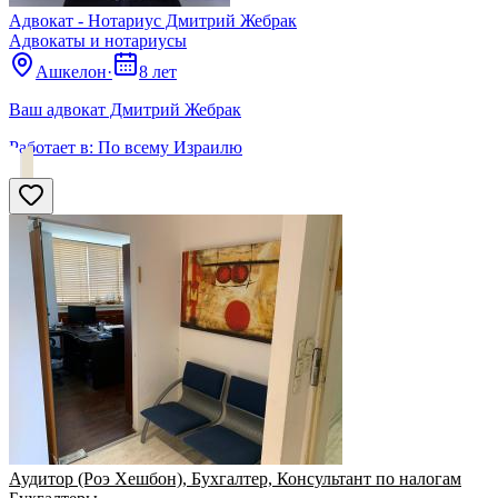
Адвокат - Нотариус Дмитрий Жебрак
Адвокаты и нoтариусы
Ашкелон
·
8 лет
Ваш адвокат Дмитрий Жебрак
Работает в:
По всему Израилю
Аудитор (Роэ Хешбон), Бухгалтер, Консультант по налогам