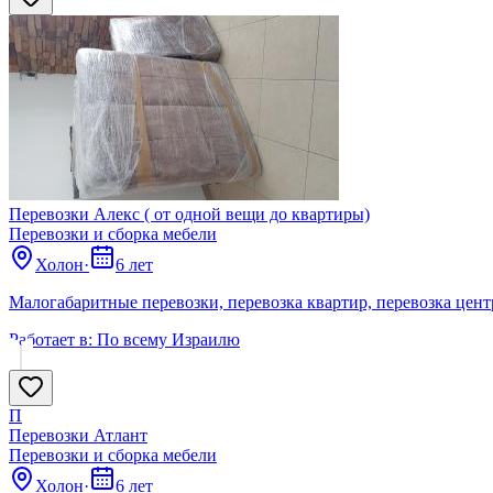
Перевозки Алекс ( от одной вещи до квартиры)
Перевозки и сборка мебели
Холон
·
6 лет
Малогабаритные перевозки, перевозка квартир, перевозка цент
Работает в:
По всему Израилю
П
Перевозки Атлант
Перевозки и сборка мебели
Холон
·
6 лет