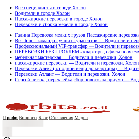
Все специалисты в городе Холон
Водители в городе Холон
Пассажирские перевозки в городе Холон
Перевозки и сборка мебели в городе Холон
Галина Перевозка мелких грузов.Пассажирские перевозк
Best tour – команда лучших турагентов — Водители и пер
Профессиональный VIP-трансфер — Водители и перевоз
ПЕРЕВОЗКИ БЕЗ ПРОБЛЕМ - квартиры, офисы по всему 
мебельная мастерская — Водители и перевозки, Холон
пассажирские перевозки — Водители и перевозки, Холон
Перевозки Алекс ( от одной вещи до квартиры) — Водите
Перевозки Атлант — Водители и перевозки, Холон
Сергей чистка, переклейка,сбор нового аквариума — Вод
Профи
Вопросы
Блог
Объявления
Медиа