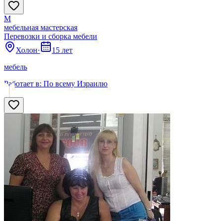
М
мебельная мастерская
Перевозки и сборка мебели
Холон
·
15 лет
мебель
Работает в:
По всему Израилю