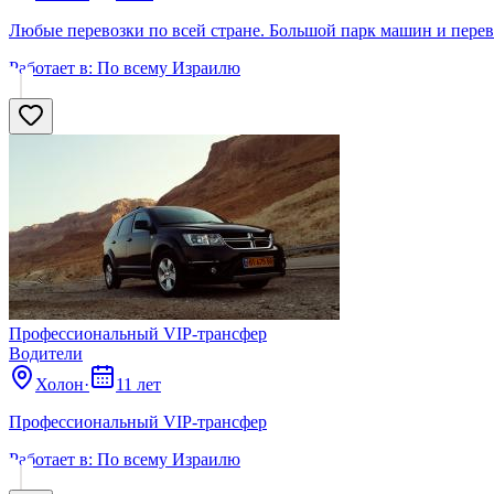
Любые перевозки по всей стране. Большой парк машин и перев
Работает в:
По всему Израилю
Профессиональный VIP-трансфер
Водители
Холон
·
11 лет
Профессиональный VIP-трансфер
Работает в:
По всему Израилю