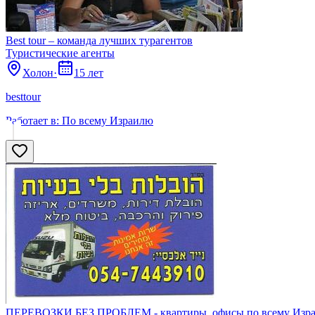
Best tour – команда лучших турагентов
Туристические агенты
Холон
·
15 лет
besttour
Работает в:
По всему Израилю
ПЕРЕВОЗКИ БЕЗ ПРОБЛЕМ - квартиры, офисы по всему Изр